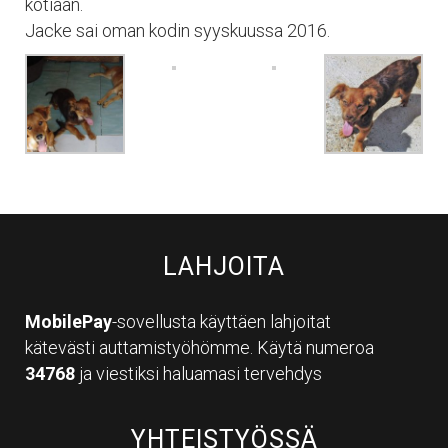
kotiaan.
Jacke sai oman kodin syyskuussa 2016.
LAHJOITA
MobilePay
-sovellusta käyttäen lahjoitat
kätevästi auttamistyöhömme. Käytä numeroa
34768
ja viestiksi haluamasi tervehdys
YHTEISTYÖSSÄ