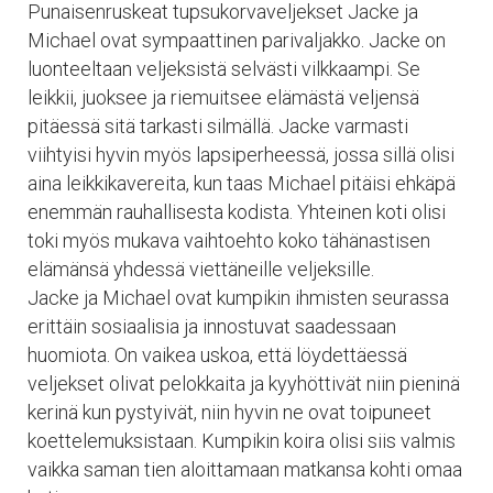
Punaisenruskeat tupsukorvaveljekset Jacke ja
Michael ovat sympaattinen parivaljakko. Jacke on
luonteeltaan veljeksistä selvästi vilkkaampi. Se
leikkii, juoksee ja riemuitsee elämästä veljensä
pitäessä sitä tarkasti silmällä. Jacke varmasti
viihtyisi hyvin myös lapsiperheessä, jossa sillä olisi
aina leikkikavereita, kun taas Michael pitäisi ehkäpä
enemmän rauhallisesta kodista. Yhteinen koti olisi
toki myös mukava vaihtoehto koko tähänastisen
elämänsä yhdessä viettäneille veljeksille.
Jacke ja Michael ovat kumpikin ihmisten seurassa
erittäin sosiaalisia ja innostuvat saadessaan
huomiota. On vaikea uskoa, että löydettäessä
veljekset olivat pelokkaita ja kyyhöttivät niin pieninä
kerinä kun pystyivät, niin hyvin ne ovat toipuneet
koettelemuksistaan. Kumpikin koira olisi siis valmis
vaikka saman tien aloittamaan matkansa kohti omaa