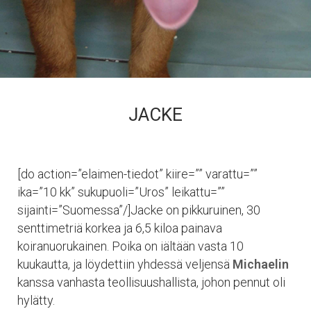
JACKE
[do action=”elaimen-tiedot” kiire=”” varattu=””
ika=”10 kk” sukupuoli=”Uros” leikattu=””
sijainti=”Suomessa”/]Jacke on pikkuruinen, 30
senttimetriä korkea ja 6,5 kiloa painava
koiranuorukainen. Poika on iältään vasta 10
kuukautta, ja löydettiin yhdessä veljensä
Michaelin
kanssa vanhasta teollisuushallista, johon pennut oli
hylätty.