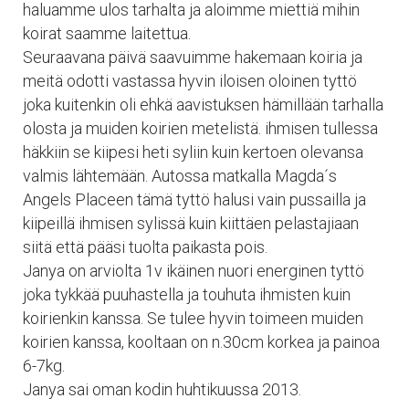
haluamme ulos tarhalta ja aloimme miettiä mihin
koirat saamme laitettua.
Seuraavana päivä saavuimme hakemaan koiria ja
meitä odotti vastassa hyvin iloisen oloinen tyttö
joka kuitenkin oli ehkä aavistuksen hämillään tarhalla
olosta ja muiden koirien metelistä. ihmisen tullessa
häkkiin se kiipesi heti syliin kuin kertoen olevansa
valmis lähtemään. Autossa matkalla Magda´s
Angels Placeen tämä tyttö halusi vain pussailla ja
kiipeillä ihmisen sylissä kuin kiittäen pelastajiaan
siitä että pääsi tuolta paikasta pois.
Janya on arviolta 1v ikäinen nuori energinen tyttö
joka tykkää puuhastella ja touhuta ihmisten kuin
koirienkin kanssa. Se tulee hyvin toimeen muiden
koirien kanssa, kooltaan on n.30cm korkea ja painoa
6-7kg.
Janya sai oman kodin huhtikuussa 2013.