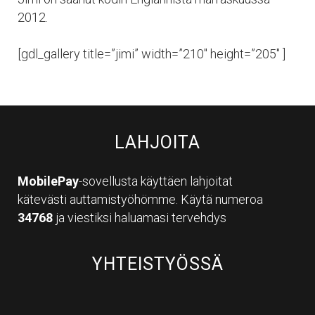
2012.
[gdl_gallery title=”jimi” width=”210″ height=”205″ ]
LAHJOITA
MobilePay
-sovellusta käyttäen lahjoitat
kätevästi auttamistyöhömme. Käytä numeroa
34768
ja viestiksi haluamasi tervehdys
YHTEISTYÖSSÄ