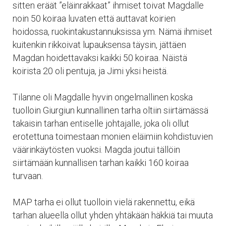
sitten eräät ”eläinrakkaat” ihmiset toivat Magdalle
noin 50 koiraa luvaten että auttavat koirien
hoidossa, ruokintakustannuksissa ym. Nämä ihmiset
kuitenkin rikkoivat lupauksensa täysin, jättäen
Magdan hoidettavaksi kaikki 50 koiraa. Näistä
koirista 20 oli pentuja, ja Jimi yksi heistä.
Tilanne oli Magdalle hyvin ongelmallinen koska
tuolloin Giurgiun kunnallinen tarha oltiin siirtämässä
takaisin tarhan entiselle johtajalle, joka oli ollut
erotettuna toimestaan monien eläimiin kohdistuvien
väärinkäytösten vuoksi. Magda joutui tällöin
siirtämään kunnallisen tarhan kaikki 160 koiraa
turvaan.
MAP tarha ei ollut tuolloin vielä rakennettu, eikä
tarhan alueella ollut yhden yhtäkään häkkiä tai muuta