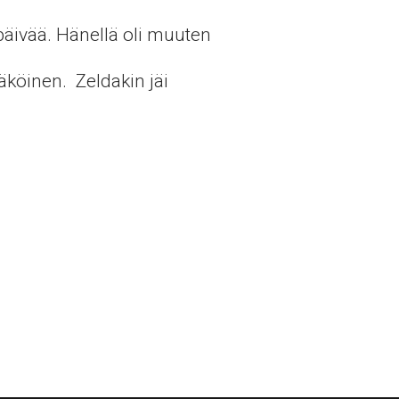
äpäivää. Hänellä oli muuten
äköinen. Zeldakin jäi