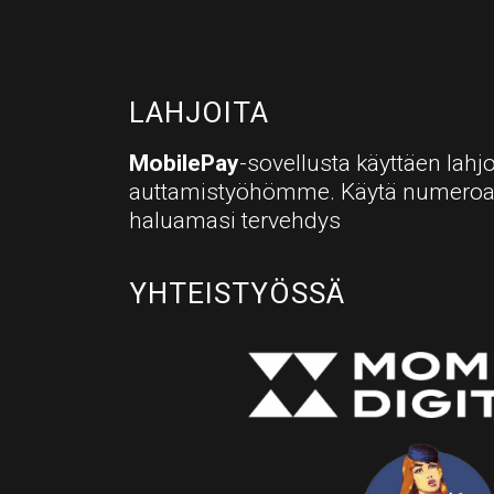
LAHJOITA
MobilePay
-sovellusta käyttäen lahjo
auttamistyöhömme. Käytä numero
haluamasi tervehdys
YHTEISTYÖSSÄ