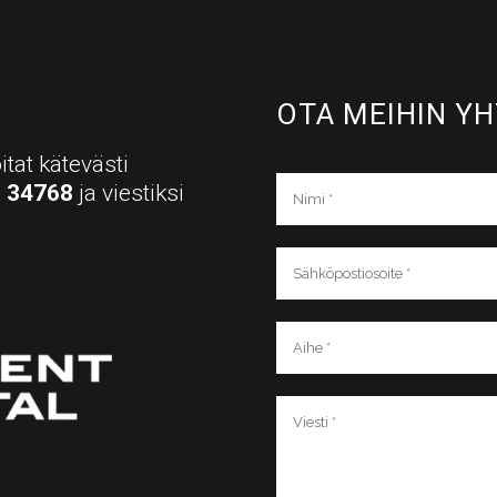
OTA MEIHIN YH
itat kätevästi
a
34768
ja viestiksi