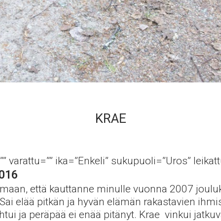
KRAE
”” varattu=”” ika=”Enkeli” sukupuoli=”Uros” leikat
2016
ttamaan, että kauttanne minulle vuonna 2007 joul
Sai elää pitkän ja hyvän elämän rakastavien ihmi
ui ja peräpää ei enää pitänyt. Krae vinkui jatkuv