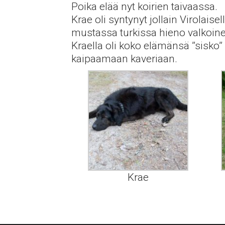
Poika elää nyt koirien taivaassa.
Krae oli syntynyt jollain Virolais
mustassa turkissa hieno valkoine
Kraella oli koko elämänsä ”sisko
kaipaamaan kaveriaan.
Krae