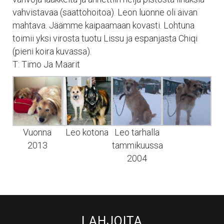
vahvistavaa (saattohoitoa). Leon luonne oli aivan
mahtava. Jäämme kaipaamaan kovasti. Lohtuna
toimii yksi virosta tuotu Lissu ja espanjasta Chiqi
(pieni koira kuvassa).
T: Timo Ja Maarit
Vuonna
Leo kotona
Leo tarhalla
2013
tammikuussa
2004
LAHJOITA