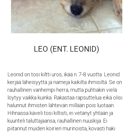
LEO (ENT. LEONID)
Leonid on tosi kiltti uros, ikää n. 7-8 vuotta. Leonid
kerjää läheisyyttä ja nameja kaikilta ihmisiltä. Se on
rauhallinen vanhempi herra, mutta puhtiakin vielä
löytyy vaikka kuinka. Rakastaa rapsuttelua eikä olisi
halunnut ihmisten lähtevän millään pois luotaan.
Hihnassa käveli tosi kiltisti, ei vetänyt yhtään ja
kuunteli taluttajaansa, rauhallinen nuuskija. Ei
piitannut muiden koirien murinoista, kovasti haki