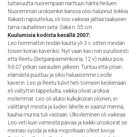
tuttavuutta nuorempaan narttuun häntä heiluen.
Nuoremman uroksenkin kanssa olisi halunnut leikkiä.
Rakasti rapsuttelua, oli tosi vaikeaa jättää taakseen
tämä rauhallinen setä. Säkä n. 55 cm.
Kuulumisia kodista kesällä 2007:
Leo hommattiin teidän kautta yli 3 v. sitten meidän
toisen koiran kaveriksi. Nyt vaan kävi niin surullisesti
että Reetu (Belgianpaimenkoiria, 12 v) nukkui pois
9.6.07 pitkän sairauden jälkeen. Tuntuu että jotain
elämästä puuttuu ja siksi haluaisimme Leolle
kaverin. Leo ja Reetu tulivt heti toimeen keskenään
eli vältyttiin tappeluilta, vaikka olivat uroksia
molemmat. Leo oli aluksi kulkukoiran oloinen, ei
välittänyt meistä ja luiden lähelle ei saanut mennä,
kauhia murina tuli vastaan. Ulkoileminen oli vaikeaa.
Leo veti kuin viimeistä päivää ja kaikki uroskoirat se
meinasi syödä ja eikä mopotkaan olleet kivoja.