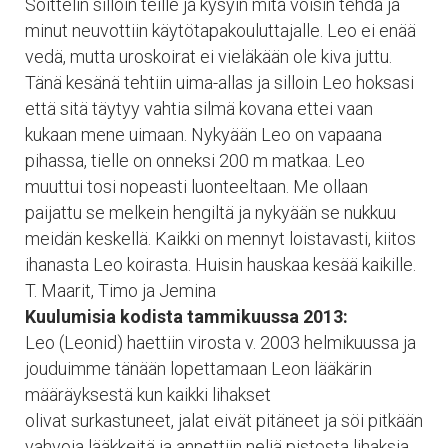
Soittelin silloin teille ja kysyin mitä voisin tehdä ja
minut neuvottiin käytötapakouluttajalle. Leo ei enää
vedä, mutta uroskoirat ei vieläkään ole kiva juttu.
Tänä kesänä tehtiin uima-allas ja silloin Leo hoksasi
että sitä täytyy vahtia silmä kovana ettei vaan
kukaan mene uimaan. Nykyään Leo on vapaana
pihassa, tielle on onneksi 200 m matkaa. Leo
muuttui tosi nopeasti luonteeltaan. Me ollaan
paijattu se melkein hengiltä ja nykyään se nukkuu
meidän keskellä. Kaikki on mennyt loistavasti, kiitos
ihanasta Leo koirasta. Huisin hauskaa kesää kaikille.
T. Maarit, Timo ja Jemina
Kuulumisia kodista tammikuussa 2013:
Leo (Leonid) haettiin virosta v. 2003 helmikuussa ja
jouduimme tänään lopettamaan Leon lääkärin
määräyksestä kun kaikki lihakset
olivat surkastuneet, jalat eivät pitäneet ja söi pitkään
vahvoja lääkkeitä ja annettiin neljä pistosta lihaksia