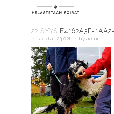
22 SYYS
E4162A3F-1AA2
Posted at 23:02h
in
by
admin