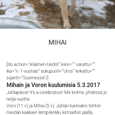
MIHAI
[do action=”elaimen-tiedot” kiire=”” varattu=””
ika=”n. 1-vuotias” sukupuoli=”Uros” leikattu=””
sijainti=”Suomessa”/]
Mihain ja Voron kuulumisia 5.3.2017
Juhlapäivä! It’s a celebration! Me kolme, yhdessä jo
neljä vuotta.
Voro (11 v) ja Mihai (5 v). Juhlan kunniaksi tehtiin
meidän kaikkien lempilenkki, kirmailtiin jäällä,