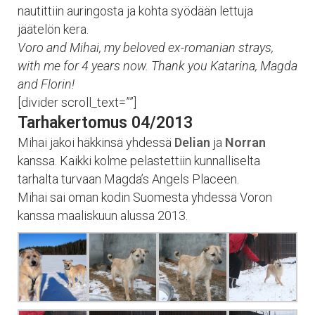
nautittiin auringosta ja kohta syödään lettuja
jäätelön kera.
Voro and Mihai, my beloved ex-romanian strays,
with me for 4 years now. Thank you Katarina, Magda
and Florin!
[divider scroll_text=””]
Tarhakertomus 04/2013
Mihai jakoi häkkinsä yhdessä
Delian
ja
Norran
kanssa. Kaikki kolme pelastettiin kunnalliselta
tarhalta turvaan Magda’s Angels Placeen.
Mihai sai oman kodin Suomesta yhdessä Voron
kanssa maaliskuun alussa 2013.