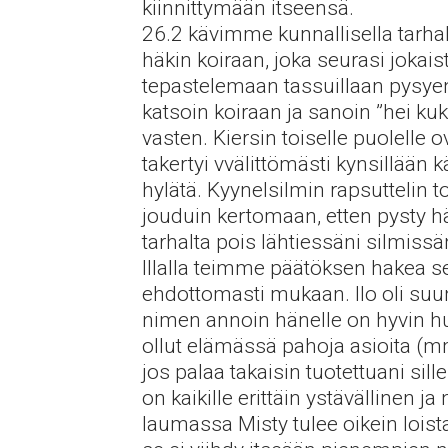
kiinnittymään itseensä.
26.2 kävimme kunnallisella tarhal
häkin koiraan, joka seurasi jokais
tepastelemaan tassuillaan pysyen
katsoin koiraan ja sanoin ”hei ku
vasten. Kiersin toiselle puolelle ov
takertyi vvälittömästi kynsillään 
hylätä. Kyynelsilmin rapsuttelin t
jouduin kertomaan, etten pysty hä
tarhalta pois lähtiessäni silmissä
Illalla teimme päätöksen hakea seu
ehdottomasti mukaan. Ilo oli suu
nimen annoin hänelle on hyvin hur
ollut elämässä pahoja asioita (mm
jos palaa takaisin tuotettuani sil
on kaikille erittäin ystävällinen
laumassa Misty tulee oikein lois