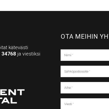
OTA MEIHIN YH
itat kätevästi
a
34768
ja viestiksi