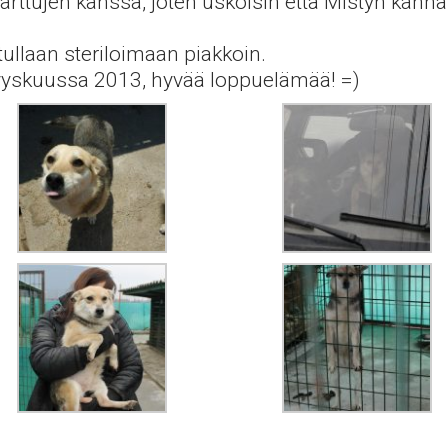
rttujen kanssa, joten uskoisin että Mistyn kannalt
ullaan steriloimaan piakkoin.
yyskuussa 2013, hyvää loppuelämää! =)