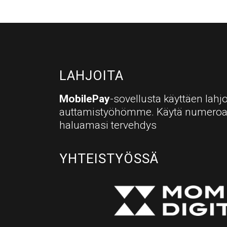
LAHJOITA
MobilePay
-sovellusta käyttäen lahjo
auttamistyöhömme. Käytä numero
haluamasi tervehdys
YHTEISTYÖSSÄ