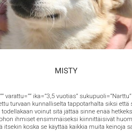
MISTY
”” varattu=”” ika=”3,5 vuotias” sukupuoli=”Narttu” 
ettu turvaan kunnalliselta tappotarhalta siksi että
todellakaan voinut sitä jättää sinne enää hetkeks
 johon ihmiset ensimmäiseksi kiinnittäisivät hu
tää itsekin koska se käyttää kaikkia muita keinoj