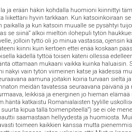
la ja erään häkin kohdalla huomioni kiinnittyi täm
ta liikettäni hyvin tarkkaan. Kun katsoinkoiraan s
 paikalla ja kun katsoin muualle se pysähtyi tui
kas se siinä” alkoi mieltön ilohepuli tytön haukku
elle, jolloin tyttö oli jo minua vastassa, ojensin kä
käteeni kiinni kuin kertoen ettei enää koskaan pääst
oisella kädellä tyttöä toisen käteni ollessa edelle
ntä ottamaan mukaani vaikka kuinka haluaisin. Sa
ni näkyi vain tytön viimeinen katse ja kädessä mui
raavana aamuna joitakin koiria turvaan sieltä ja p
nnaton meidän tavatessa seuraavana päivänä ja ny
maava, leikkisä ja energinen jo hieman elämää nä
.häntä katkaistu Romanialaisten tyylille uskollise
le suurta kipua tällä toimenpiteellä”) se ei ole men
 ja nauttii saamastaan hellyydestä ja huomiosta.
tavasti toimeen kaikkien kanssa mutta pienemmiss