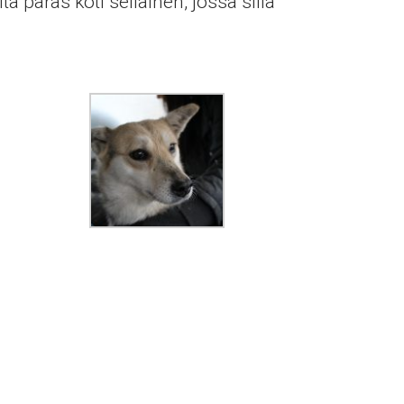
a paras koti sellainen, jossa sillä