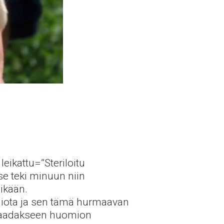
leikattu=”Steriloitu
 se teki minuun niin
ikään.
omiota ja sen tämä hurmaavan
a saadakseen huomion