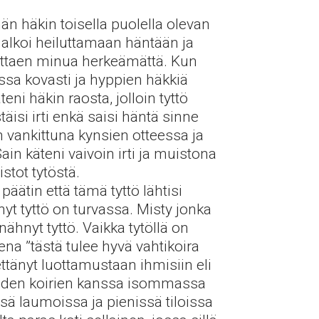
än häkin toisella puolella olevan
e alkoi heiluttamaan häntään ja
jottaen minua herkeämättä. Kun
essa kovasti ja hyppien häkkiä
teni häkin raosta, jolloin tyttö
äisi irti enkä saisi häntä sinne
en vankittuna kynsien otteessa ja
in käteni vaivoin irti ja muistona
stot tytöstä.
äätin että tämä tyttö lähtisi
t tyttö on turvassa. Misty jonka
hnyt tyttö. Vaikka tytöllä on
na ”tästä tulee hyvä vahtikoira
ettänyt luottamustaan ihmisiin eli
 Muiden koirien kanssa isommassa
ä laumoissa ja pienissä tiloissa