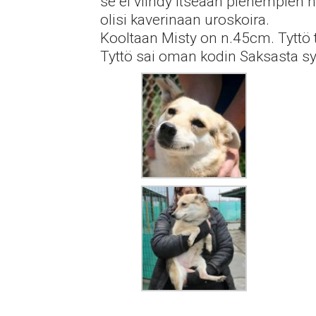
se ei viihdy itseään pienempien na
olisi kaverinaan uroskoira.
Kooltaan Misty on n.45cm. Tyttö t
Tyttö sai oman kodin Saksasta s