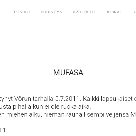
ETUSIVU
YHDISTYS
PROJEKTIT
KOIRAT
MUFASA
yt Võrun tarhalla 5.7.2011. Kaikki lapsukaiset ova
sta pihalla kun ei ole ruoka aika.
en miehen alku, hieman rauhallisempi veljensä 
11.