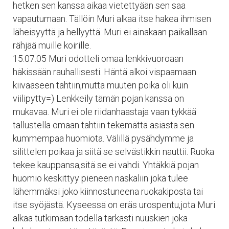
hetken sen kanssa aikaa vietettyään sen saa
vapautumaan. Tällöin Muri alkaa itse hakea ihmisen
läheisyyttä ja hellyyttä. Muri ei ainakaan paikallaan
rähjää muille koirille.
15.07.05 Muri odotteli omaa lenkkivuoroaan
häkissään rauhallisesti. Häntä alkoi vispaamaan
kiivaaseen tahtiin,mutta muuten poika oli kuin
viilipytty=) Lenkkeily tämän pojan kanssa on
mukavaa. Muri ei ole riidanhaastaja vaan tykkää
tallustella omaan tahtiin tekemättä asiasta sen
kummempaa huomiota. Välillä pysähdymme ja
silittelen poikaa ja siitä se selvästikkin nauttii. Ruoka
tekee kauppansa,sitä se ei vahdi. Yhtäkkiä pojan
huomio keskittyy pieneen naskaliin joka tulee
lähemmäksi joko kiinnostuneena ruokakiposta tai
itse syöjästä. Kyseessä on eräs urospentu,jota Muri
alkaa tutkimaan todella tarkasti nuuskien joka