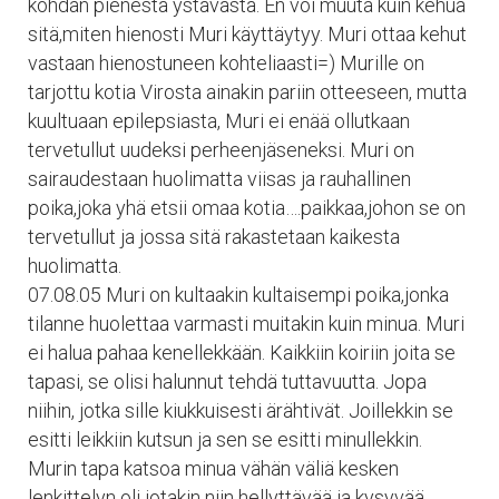
kohdan pienestä ystävästä. En voi muuta kuin kehua
sitä,miten hienosti Muri käyttäytyy. Muri ottaa kehut
vastaan hienostuneen kohteliaasti=) Murille on
tarjottu kotia Virosta ainakin pariin otteeseen, mutta
kuultuaan epilepsiasta, Muri ei enää ollutkaan
tervetullut uudeksi perheenjäseneksi. Muri on
sairaudestaan huolimatta viisas ja rauhallinen
poika,joka yhä etsii omaa kotia….paikkaa,johon se on
tervetullut ja jossa sitä rakastetaan kaikesta
huolimatta.
07.08.05 Muri on kultaakin kultaisempi poika,jonka
tilanne huolettaa varmasti muitakin kuin minua. Muri
ei halua pahaa kenellekkään. Kaikkiin koiriin joita se
tapasi, se olisi halunnut tehdä tuttavuutta. Jopa
niihin, jotka sille kiukkuisesti ärähtivät. Joillekkin se
esitti leikkiin kutsun ja sen se esitti minullekkin.
Murin tapa katsoa minua vähän väliä kesken
lenkittelyn oli jotakin niin hellyttävää ja kysyvää.