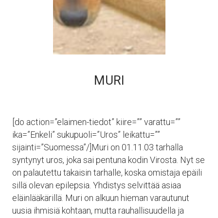
MURI
[do action=”elaimen-tiedot” kiire=”” varattu=””
ika=”Enkeli” sukupuoli=”Uros” leikattu=””
sijainti=”Suomessa”/]Muri on 01.11.03 tarhalla
syntynyt uros, joka sai pentuna kodin Virosta. Nyt se
on palautettu takaisin tarhalle, koska omistaja epäili
sillä olevan epilepsia. Yhdistys selvittää asiaa
eläinlääkärillä. Muri on alkuun hieman varautunut
uusia ihmisiä kohtaan, mutta rauhallisuudella ja