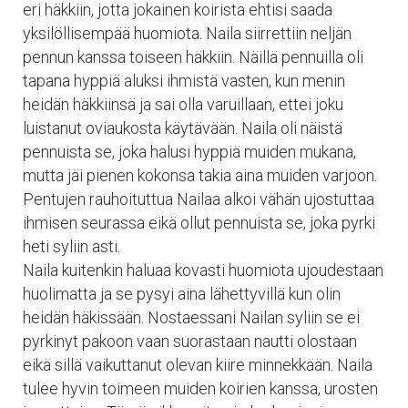
eri häkkiin, jotta jokainen koirista ehtisi saada
yksilöllisempää huomiota. Naila siirrettiin neljän
pennun kanssa toiseen häkkiin. Näillä pennuilla oli
tapana hyppiä aluksi ihmistä vasten, kun menin
heidän häkkiinsä ja sai olla varuillaan, ettei joku
luistanut oviaukosta käytävään. Naila oli näistä
pennuista se, joka halusi hyppiä muiden mukana,
mutta jäi pienen kokonsa takia aina muiden varjoon.
Pentujen rauhoituttua Nailaa alkoi vähän ujostuttaa
ihmisen seurassa eikä ollut pennuista se, joka pyrki
heti syliin asti.
Naila kuitenkin haluaa kovasti huomiota ujoudestaan
huolimatta ja se pysyi aina lähettyvillä kun olin
heidän häkissään. Nostaessani Nailan syliin se ei
pyrkinyt pakoon vaan suorastaan nautti olostaan
eikä sillä vaikuttanut olevan kiire minnekkään. Naila
tulee hyvin toimeen muiden koirien kanssa, urosten