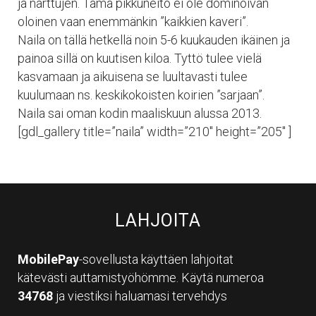
ja narttujen. Tämä pikkuneito ei ole dominoivan
oloinen vaan enemmänkin ”kaikkien kaveri”.
Naila on tällä hetkellä noin 5-6 kuukauden ikäinen ja
painoa sillä on kuutisen kiloa. Tyttö tulee vielä
kasvamaan ja aikuisena se luultavasti tulee
kuulumaan ns. keskikokoisten koirien ”sarjaan”.
Naila sai oman kodin maaliskuun alussa 2013.
[gdl_gallery title=”naila” width=”210″ height=”205″ ]
LAHJOITA
MobilePay
-sovellusta käyttäen lahjoitat
kätevästi auttamistyöhömme. Käytä numeroa
34768
ja viestiksi haluamasi tervehdys