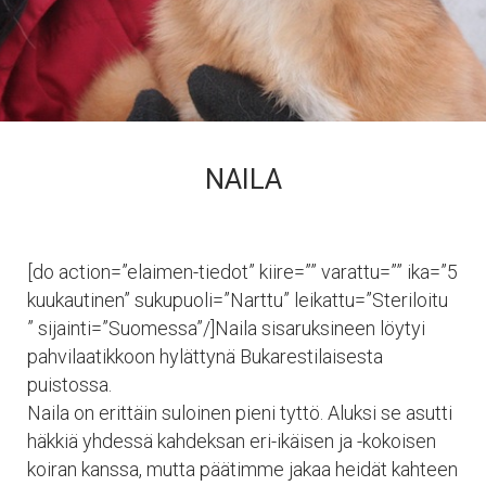
NAILA
[do action=”elaimen-tiedot” kiire=”” varattu=”” ika=”5
kuukautinen” sukupuoli=”Narttu” leikattu=”Steriloitu
” sijainti=”Suomessa”/]Naila sisaruksineen löytyi
pahvilaatikkoon hylättynä Bukarestilaisesta
puistossa.
Naila on erittäin suloinen pieni tyttö. Aluksi se asutti
häkkiä yhdessä kahdeksan eri-ikäisen ja -kokoisen
koiran kanssa, mutta päätimme jakaa heidät kahteen