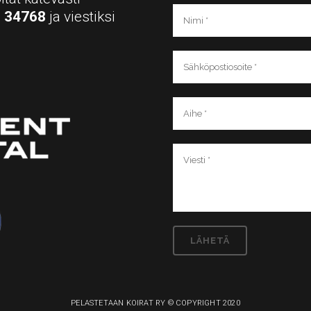
a
34768
ja viestiksi
PELASTETAAN KOIRAT RY © COPYRIGHT 2020