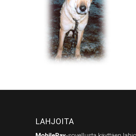
LAHJOITA
MobilePay
-sovellusta käyttäen lahjo