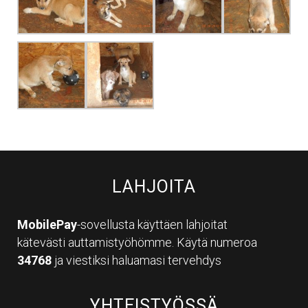
LAHJOITA
MobilePay
-sovellusta käyttäen lahjoitat
kätevästi auttamistyöhömme. Käytä numeroa
34768
ja viestiksi haluamasi tervehdys
YHTEISTYÖSSÄ