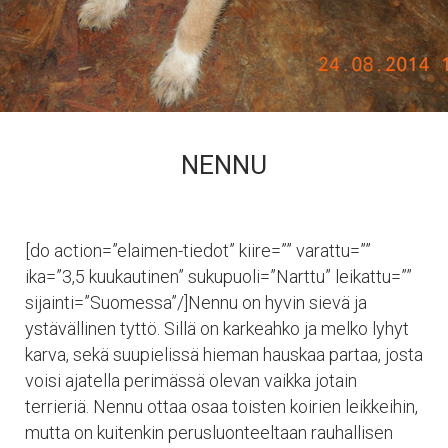
NENNU
[do action=”elaimen-tiedot” kiire=”” varattu=””
ika=”3,5 kuukautinen” sukupuoli=”Narttu” leikattu=””
sijainti=”Suomessa”/]Nennu on hyvin sievä ja
ystävällinen tyttö. Sillä on karkeahko ja melko lyhyt
karva, sekä suupielissä hieman hauskaa partaa, josta
voisi ajatella perimässä olevan vaikka jotain
terrieriä. Nennu ottaa osaa toisten koirien leikkeihin,
mutta on kuitenkin perusluonteeltaan rauhallisen