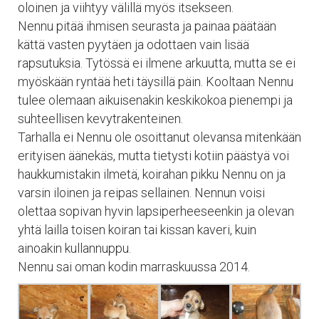
oloinen ja viihtyy välillä myös itsekseen.
Nennu pitää ihmisen seurasta ja painaa päätään
kättä vasten pyytäen ja odottaen vain lisää
rapsutuksia. Tytössä ei ilmene arkuutta, mutta se ei
myöskään ryntää heti täysillä päin. Kooltaan Nennu
tulee olemaan aikuisenakin keskikokoa pienempi ja
suhteellisen kevytrakenteinen.
Tarhalla ei Nennu ole osoittanut olevansa mitenkään
erityisen äänekäs, mutta tietysti kotiin päästyä voi
haukkumistakin ilmetä, koirahan pikku Nennu on ja
varsin iloinen ja reipas sellainen. Nennun voisi
olettaa sopivan hyvin lapsiperheeseenkin ja olevan
yhtä lailla toisen koiran tai kissan kaveri, kuin
ainoakin kullannuppu.
Nennu sai oman kodin marraskuussa 2014.