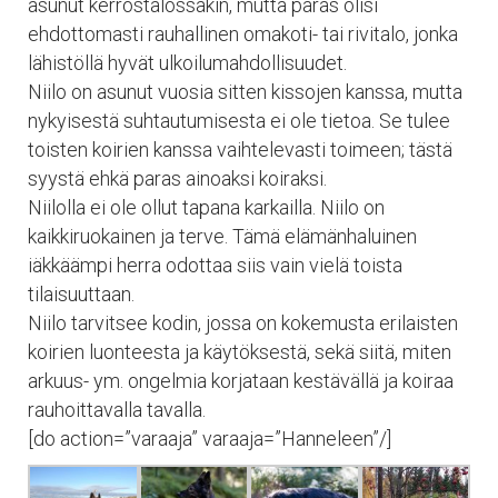
asunut kerrostalossakin, mutta paras olisi
ehdottomasti rauhallinen omakoti- tai rivitalo, jonka
lähistöllä hyvät ulkoilumahdollisuudet.
Niilo on asunut vuosia sitten kissojen kanssa, mutta
nykyisestä suhtautumisesta ei ole tietoa. Se tulee
toisten koirien kanssa vaihtelevasti toimeen; tästä
syystä ehkä paras ainoaksi koiraksi.
Niilolla ei ole ollut tapana karkailla. Niilo on
kaikkiruokainen ja terve. Tämä elämänhaluinen
iäkkäämpi herra odottaa siis vain vielä toista
tilaisuuttaan.
Niilo tarvitsee kodin, jossa on kokemusta erilaisten
koirien luonteesta ja käytöksestä, sekä siitä, miten
arkuus- ym. ongelmia korjataan kestävällä ja koiraa
rauhoittavalla tavalla.
[do action=”varaaja” varaaja=”Hanneleen”/]