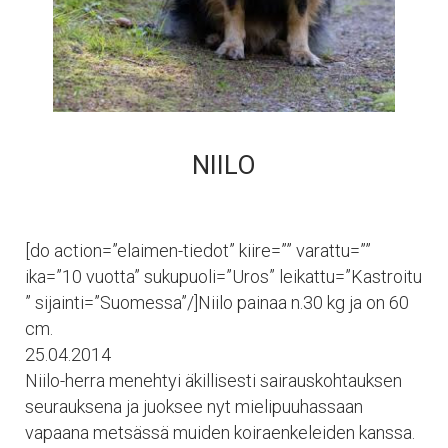
NIILO
[do action=”elaimen-tiedot” kiire=”” varattu=””
ika=”10 vuotta” sukupuoli=”Uros” leikattu=”Kastroitu
” sijainti=”Suomessa”/]Niilo painaa n.30 kg ja on 60
cm.
25.04.2014
Niilo-herra menehtyi äkillisesti sairauskohtauksen
seurauksena ja juoksee nyt mielipuuhassaan
vapaana metsässä muiden koiraenkeleiden kanssa.