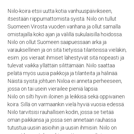
Niilo-koira etsii uutta kotia vanhuuspäivikseen,
itsestään riippumattomista syistä. Niilo on tullut
Suomeen Virosta vuoden vanhana ja ollut samalla
omistajalla koko ajan ja välillä sukulaisilla hoidossa.
Niilo on ollut Suomeen saapuessaan arka ja
varauksellinen ja on sitä tietyissä tilanteissa vieläkin,
esim. jos vieraat ihmiset lähestyvät sitä nopeasti ja
tulevat vaikka yllättäin silittämään. Niilo saattaa
pelätä myös uusia paikkoja ja tilanteita ja hälinää.
Näistä syistä johtuen Niiloa ei anneta perheeseen,
jossa on tai usein vierailee pieniä lapsia.
Niilo on silti hyvin iloinen ja leikkisä sekä oppivainen
koira. Sillä on varmaankin vielä hyviä vuosia edessä.
Niilo tarvitsisi rauhallisen kodin, jossa se tietää
oman paikkansa ja jossa sen annetaan rauhassa
tutustua uusiin asioihin ja uusiin ihmisiin. Niilo on