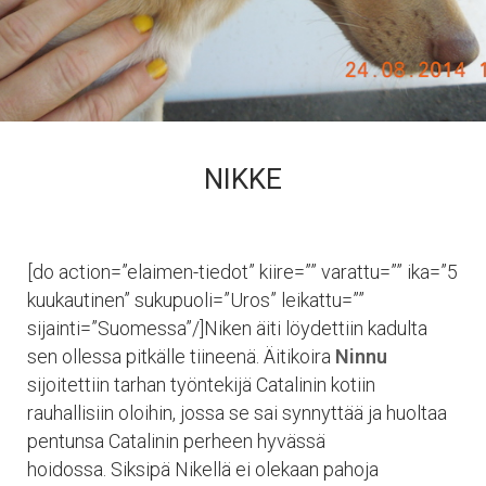
NIKKE
[do action=”elaimen-tiedot” kiire=”” varattu=”” ika=”5
kuukautinen” sukupuoli=”Uros” leikattu=””
sijainti=”Suomessa”/]Niken äiti löydettiin kadulta
sen ollessa pitkälle tiineenä. Äitikoira
Ninnu
sijoitettiin tarhan työntekijä Catalinin kotiin
rauhallisiin oloihin, jossa se sai synnyttää ja huoltaa
pentunsa Catalinin perheen hyvässä
hoidossa. Siksipä Nikellä ei olekaan pahoja