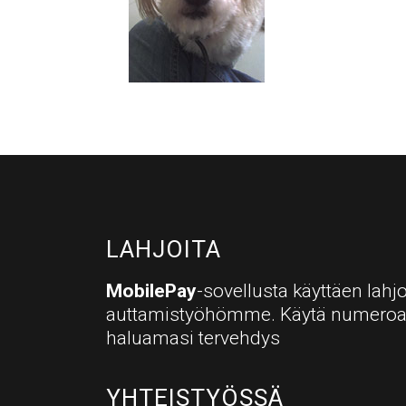
LAHJOITA
MobilePay
-sovellusta käyttäen lahjo
auttamistyöhömme. Käytä numero
haluamasi tervehdys
YHTEISTYÖSSÄ