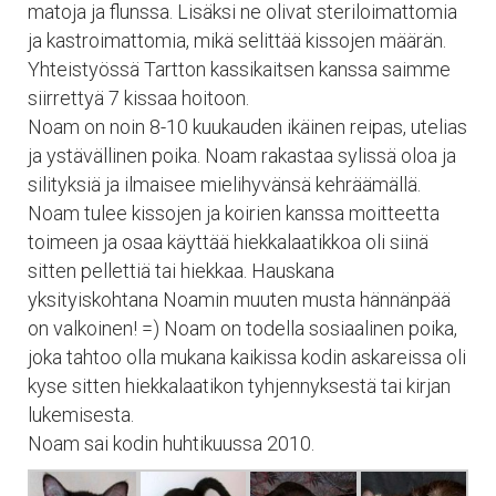
matoja ja flunssa. Lisäksi ne olivat steriloimattomia
ja kastroimattomia, mikä selittää kissojen määrän.
Yhteistyössä Tartton kassikaitsen kanssa saimme
siirrettyä 7 kissaa hoitoon.
Noam on noin 8-10 kuukauden ikäinen reipas, utelias
ja ystävällinen poika. Noam rakastaa sylissä oloa ja
silityksiä ja ilmaisee mielihyvänsä kehräämällä.
Noam tulee kissojen ja koirien kanssa moitteetta
toimeen ja osaa käyttää hiekkalaatikkoa oli siinä
sitten pellettiä tai hiekkaa. Hauskana
yksityiskohtana Noamin muuten musta hännänpää
on valkoinen! =) Noam on todella sosiaalinen poika,
joka tahtoo olla mukana kaikissa kodin askareissa oli
kyse sitten hiekkalaatikon tyhjennyksestä tai kirjan
lukemisesta.
Noam sai kodin huhtikuussa 2010.