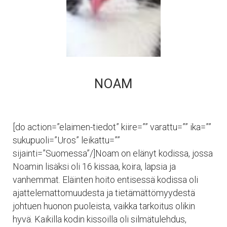
NOAM
[do action=”elaimen-tiedot” kiire=”” varattu=”” ika=””
sukupuoli=”Uros” leikattu=””
sijainti=”Suomessa”/]Noam on elänyt kodissa, jossa
Noamin lisäksi oli 16 kissaa, koira, lapsia ja
vanhemmat. Eläinten hoito entisessä kodissa oli
ajattelemattomuudesta ja tietämättömyydestä
johtuen huonon puoleista, vaikka tarkoitus olikin
hyvä. Kaikilla kodin kissoilla oli silmätulehdus,