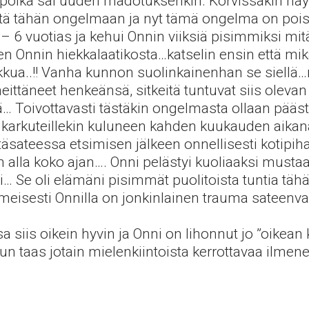
n poika sai uuden madotuksenkin. Korvissakin näyt
tähän ongelmaan ja nyt tämä ongelma on pois pä
 – 6 vuotias ja kehui Onnin viiksiä pisimmiksi mi
sen Onnin hiekkalaatikosta…katselin ensin että mi
ikkua..!! Vanha kunnon suolinkainenhan se siellä…m
ttäneet henkeänsä, sitkeitä tuntuvat siis olevan
 Toivottavasti tästäkin ongelmasta ollaan päästy
 karkuteillekin kuluneen kahden kuukauden aikana,
äsateessa etsimisen jälkeen onnellisesti kotipihal
lla koko ajan…. Onni pelästyi kuoliaaksi mustaa s
rti… Se oli elämäni pisimmät puolitoista tuntia täh
eisesti Onnilla on jonkinlainen trauma sateenvarj
iis oikein hyvin ja Onni on lihonnut jo ”oikean k
un taas jotain mielenkiintoista kerrottavaa ilmen