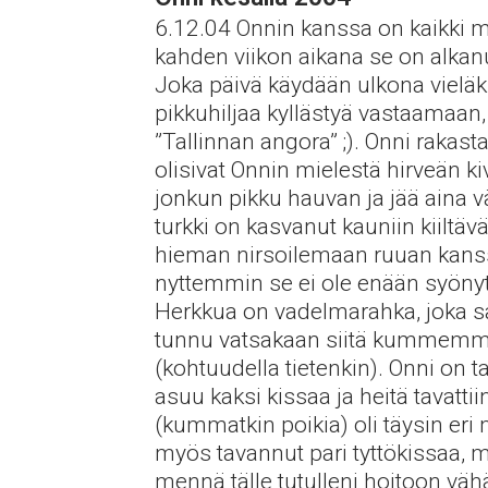
6.12.04 Onnin kanssa on kaikki m
kahden viikon aikana se on alkanu
Joka päivä käydään ulkona vieläki
pikkuhiljaa kyllästyä vastaamaan, 
”Tallinnan angora” ;). Onni rakasta
olisivat Onnin mielestä hirveän k
jonkun pikku hauvan ja jää aina v
turkki on kasvanut kauniin kiiltäv
hieman nirsoilemaan ruuan kanssa
nyttemmin se ei ole enään syönyt
Herkkua on vadelmarahka, joka saa
tunnu vatsakaan siitä kummemmin 
(kohtuudella tietenkin). Onni on t
asuu kaksi kissaa ja heitä tavattii
(kummatkin poikia) oli täysin eri 
myös tavannut pari tyttökissaa, m
mennä tälle tutulleni hoitoon vähäk