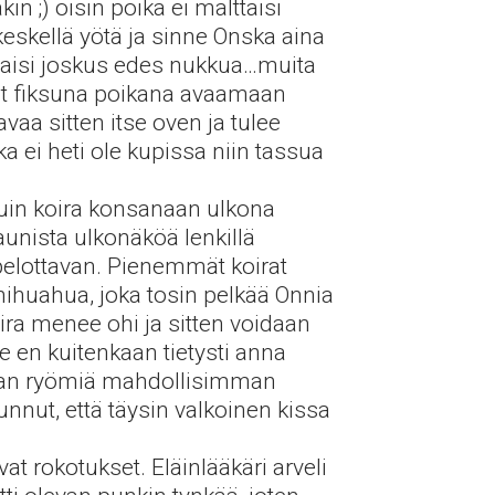
kin ;) öisin poika ei malttaisi
keskellä yötä ja sinne Onska aina
n saisi joskus edes nukkua…muita
nut fiksuna poikana avaamaan
aa sitten itse oven ja tulee
 ei heti ole kupissa niin tassua
 kuin koira konsanaan ulkona
kaunista ulkonäköä lenkillä
 pelottavan. Pienemmät koirat
chihuahua, joka tosin pelkää Onnia
ra menee ohi ja sitten voidaan
lle en kuitenkaan tietysti anna
taan ryömiä mahdollisimman
unnut, että täysin valkoinen kissa
t rokotukset. Eläinlääkäri arveli