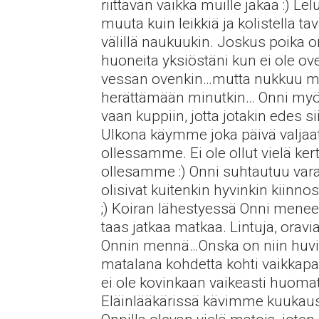
riittävän vaikka muille jakaa :) Lel
muuta kuin leikkiä ja kolistella t
välillä naukuukin. Joskus poika o
huoneita yksiöstäni kun ei ole o
vessan ovenkin…mutta nukkuu miele
herättämään minutkin… Onni myösk
vaan kuppiin, jotta jotakin edes si
Ulkona käymme joka päivä valjaat 
ollessamme. Ei ole ollut vielä kert
ollesamme :) Onni suhtautuu varau
olisivat kuitenkin hyvinkin kiinno
;) Koiran lähestyessä Onni menee
taas jatkaa matkaa. Lintuja, oravia
Onnin mennä…Onska on niin huvit
matalana kohdetta kohti vaikkapa v
ei ole kovinkaan vaikeasti huomatt
Eläinlääkärissä kävimme kuukausi 