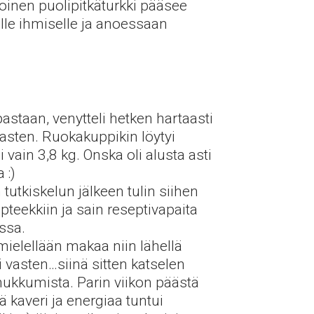
koinen puolipitkäturkki pääsee
lle ihmiselle ja anoessaan
staan, venytteli hetken hartaasti
 vasten. Ruokakuppikin löytyi
vain 3,8 kg. Onska oli alusta asti
 :)
tutkiskelun jälkeen tulin siihen
teekkiin ja sain reseptivapaita
ssa.
 mielellään makaa niin lähellä
i vasten…siinä sitten katselen
 nukkumista. Parin viikon päästä
ä kaveri ja energiaa tuntui