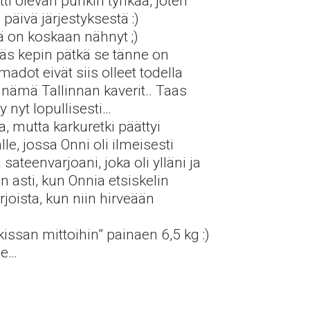
ti olevan punkin tynkää, joten
ivä järjestyksestä :)
tä on koskaan nähnyt ;)
käs kepin pätkä se tänne on
adot eivät siis olleet todella
 nämä Tallinnan kaverit.. Taas
 nyt lopullisesti…
 mutta karkuretki päättyi
le, jossa Onni oli ilmeisesti
ateenvarjoani, joka oli ylläni ja
än asti, kun Onnia etsiskelin
oista, kun niin hirveään
issan mittoihin” painaen 6,5 kg :)
ee…