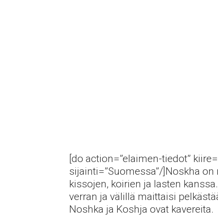
[do action=”elaimen-tiedot” kiire=
sijainti=”Suomessa”/]Noskha on n.
kissojen, koirien ja lasten kanss
verran ja välillä maittaisi pelkä
Noshka ja Koshja ovat kavereita.