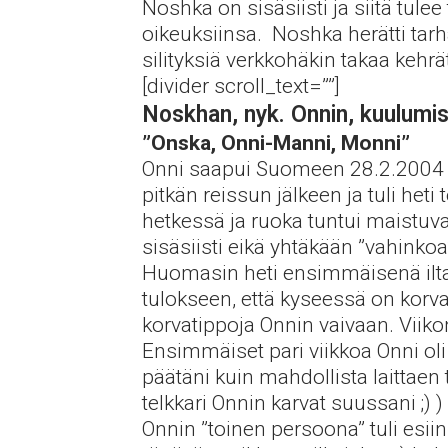
Noshka on sisäsiisti ja siitä tul
oikeuksiinsa. Noshka herätti tar
silityksiä verkkohäkin takaa kehrä
[divider scroll_text=””]
Noskhan, nyk. Onnin, kuulumis
”Onska, Onni-Manni, Monni”
Onni saapui Suomeen 28.2.2004 il
pitkän reissun jälkeen ja tuli het
hetkessä ja ruoka tuntui maistuvan
sisäsiisti eikä yhtäkään ”vahinko
Huomasin heti ensimmäisenä iltana
tulokseen, että kyseessä on korva
korvatippoja Onnin vaivaan. Viik
Ensimmäiset pari viikkoa Onni oli 
päätäni kuin mahdollista laittaen 
telkkari Onnin karvat suussani ;)
Onnin ”toinen persoona” tuli esiin…