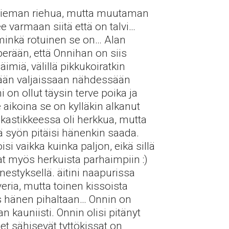
n hieman riehua, mutta muutaman
 varmaan siitä että on talvi…
 minkä rotuinen se on… Alan
perään, että Onnihan on siis
äimiä, välillä pikkukoiratkin
ämään valjaissaan nähdessään
on ollut täysin terve poika ja
 aikoina se on kylläkin alkanut
kastikkeessa oli herkkua, mutta
 syön pitäisi hänenkin saada.
i vaikka kuinka paljon, eikä sillä
t myös herkuista parhaimpiin :)
nestyksellä. äitini naapurissa
averia, mutta toinen kissoista
ois hänen pihaltaan… Onnin on
kauniisti. Onnin olisi pitänyt
set sähisevät tyttökissat on