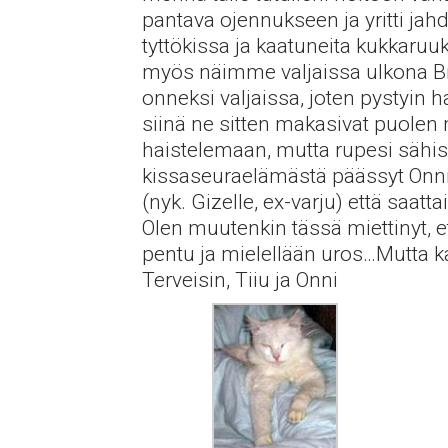
pantava ojennukseen ja yritti jah
tyttökissa ja kaatuneita kukkaruuk
myös näimme valjaissa ulkona Brit
onneksi valjaissa, joten pystyin 
siinä ne sitten makasivat puolen m
haistelemaan, mutta rupesi säh
kissaseuraelämästä päässyt Onni 
(nyk. Gizelle, ex-varju) että saa
Olen muutenkin tässä miettinyt, et
pentu ja mielellään uros…Mutta ka
Terveisin, Tiiu ja Onni