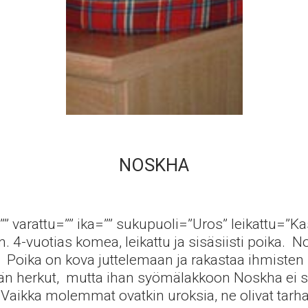
NOSKHA
”” varattu=”” ika=”” sukupuoli=”Uros” leikattu=”Ka
 4-vuotias komea, leikattu ja sisäsiisti poika. 
a. Poika on kova juttelemaan ja rakastaa ihmisten
stään herkut, mutta ihan syömälakkoon Noskha ei 
 Vaikka molemmat ovatkin uroksia, ne olivat tarh