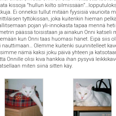
data kissoja ”hullun kiilto silmissään”…lopputulok
kuja. Ei onneksi tullut mitään fyysisiä vaurioita 
tiläisen tyttökissan, joka kuitenkin hieman pelkäs
hallitsemaan pojan yli-innokasta tapaa mennä heti
etrin päässä toisistaan ja ainakun Onni katseli mu
isemään kun Onni taas huomasi hänet. Eipä sii
nauttimaan… Olemme kuitenki suunnitelleet kave
ttaisimme nämä kaksi joku päivä yhteen ja katsotaa
tä Onnille olisi kiva hankkia ihan pysyvä leikkikav
tsellaan miten siinä sitten käy.