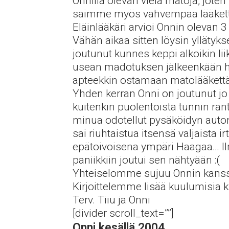
Onnilla olevan vielä matoja, jote
saimme myös vahvempaa lääkettä 
Eläinlääkäri arvioi Onnin olevan 3
Vähän aikaa sitten löysin yllätyk
joutunut kunnes keppi alkoikin li
usean madotuksen jälkeenkään hei
apteekkin ostamaan matolääkettä…
Yhden kerran Onni on joutunut jo
kuitenkin puolentoista tunnin ränt
minua odotellut pysäköidyn auton a
sai riuhtaistua itsensä valjaista i
epätoivoisena ympäri Haagaa… Ilm
paniikkiin joutui sen nähtyään :(
Yhteiselomme sujuu Onnin kanssa s
Kirjoittelemme lisää kuulumisia k
Terv. Tiiu ja Onni
[divider scroll_text=””]
Onni kesällä 2004