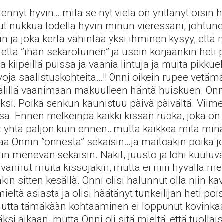
ennyt hyvin….mitä se nyt vielä on yrittänyt öisi
t nukkua todella hyvin minun vieressäni, johtunee
n ja joka kerta vähintää yksi ihminen kysyy, että
että ”ihan sekarotuinen” ja usein korjaankin heti 
a kiipeillä puissa ja vaania lintuja ja muita pikkuel
ivoja saalistuskohteita…!! Onni oikein rupee vet
älillä vaanimaan makuulleen häntä huiskuen. Onni 
äksi. Poika senkun kaunistuu päivä päivältä. Viime
. Ennen melkeinpä kaikki kissan ruoka, joka on 
 yhtä paljon kuin ennen…mutta kaikkea mitä minä
 Onnin ”onnesta” sekaisin…ja maitoakin poika jois
menevän sekaisin. Nakit, juusto ja lohi kuuluva
avannut muita kissojakin, mutta ei niin hyvällä me
nkin sitten kesällä. Onni olisi halunnut olla niin k
mieltä asiasta ja olisi häätänyt tunkeilijan heti p
utta tämäkään kohtaaminen ei loppunut kovinkaan 
si aikaan, mutta Onni oli sitä mieltä, että tuollai