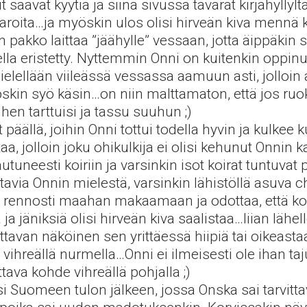
ut saavat kyytiä ja siinä sivussa tavarat kirjahyllyltä
avaroita…ja myöskin ulos olisi hirveän kiva mennä 
n pakko laittaa ”jäähylle” vessaan, jotta äippäki
vella eristetty. Nyttemmin Onni on kuitenkin oppi
llään viileässä vessassa aamuun asti, jolloin av
in syö käsin…on niin malttamaton, että jos ruoka
ihen tarttuisi ja tassu suuhun ;)
päällä, joihin Onni tottui todella hyvin ja kulkee
aa, jolloin joku ohikulkija ei olisi kehunut Onnin 
tuneesti koiriin ja varsinkin isot koirat tuntuvat
stavia Onnin mielestä, varsinkin lähistöllä asuva 
 rennosti maahan makaamaan ja odottaa, että koi
 ja jäniksiä olisi hirveän kiva saalistaa…liian lähe
tavan näköinen sen yrittäessä hiipiä tai oikeas
ihreällä nurmella…Onni ei ilmeisesti ole ihan taj
ava kohde vihreällä pohjalla ;)
Suomeen tulon jälkeen, jossa Onska sai tarvittava