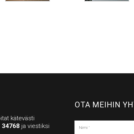
OTA MEIHIN YH
itat kätevästi
a
34768
ja viestiksi