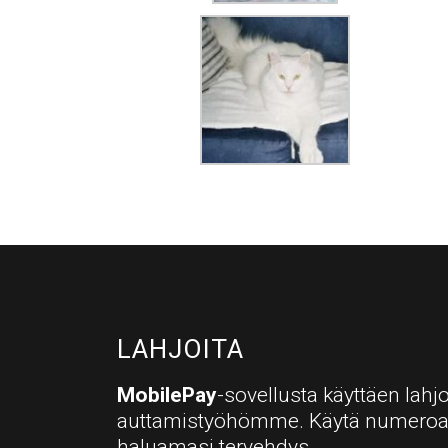
LAHJOITA
MobilePay
-sovellusta käyttäen lahjo
auttamistyöhömme. Käytä numero
haluamasi tervehdys