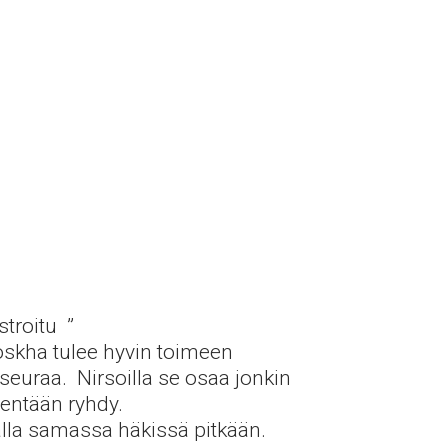
stroitu ”
Noskha tulee hyvin toimeen
 seuraa. Nirsoilla se osaa jonkin
sentään ryhdy.
alla samassa häkissä pitkään.