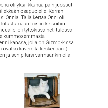
sena oli yksi ikkunaa päin juossut
millekkään osapuolelle. Kerran
i Onnia. Tällä kertaa Onni oli
 tutustumaan toisiin kissoihin…
ualle, oli tyttökissa heti tulossa
s ole kummosemmasta
rini kanssa, jolla on Gizmo-kissa
n ovatko kavereita keskenään :)
eri ja sen pitäisi varmaankin olla