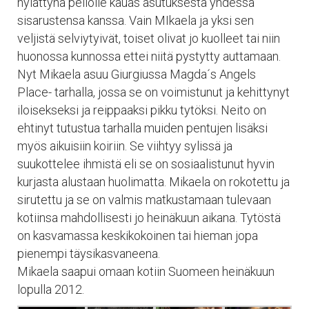
hylättynä pellolle kauas asutuksesta yhdessä
sisarustensa kanssa. Vain MIkaela ja yksi sen
veljistä selviytyivät, toiset olivat jo kuolleet tai niin
huonossa kunnossa ettei niitä pystytty auttamaan.
Nyt Mikaela asuu Giurgiussa Magda´s Angels
Place- tarhalla, jossa se on voimistunut ja kehittynyt
iloisekseksi ja reippaaksi pikku tytöksi. Neito on
ehtinyt tutustua tarhalla muiden pentujen lisäksi
myös aikuisiin koiriin. Se viihtyy sylissä ja
suukottelee ihmistä eli se on sosiaalistunut hyvin
kurjasta alustaan huolimatta. Mikaela on rokotettu ja
sirutettu ja se on valmis matkustamaan tulevaan
kotiinsa mahdollisesti jo heinäkuun aikana. Tytöstä
on kasvamassa keskikokoinen tai hieman jopa
pienempi täysikasvaneena.
Mikaela saapui omaan kotiin Suomeen heinäkuun
lopulla 2012.