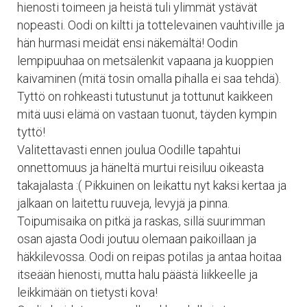
hienosti toimeen ja heistä tuli ylimmät ystävät
nopeasti. Oodi on kiltti ja tottelevainen vauhtiville ja
hän hurmasi meidät ensi näkemältä! Oodin
lempipuuhaa on metsälenkit vapaana ja kuoppien
kaivaminen (mitä tosin omalla pihalla ei saa tehdä).
Tyttö on rohkeasti tutustunut ja tottunut kaikkeen
mitä uusi elämä on vastaan tuonut, täyden kympin
tyttö!
Valitettavasti ennen joulua Oodille tapahtui
onnettomuus ja häneltä murtui reisiluu oikeasta
takajalasta :( Pikkuinen on leikattu nyt kaksi kertaa ja
jalkaan on laitettu ruuveja, levyjä ja pinna.
Toipumisaika on pitkä ja raskas, sillä suurimman
osan ajasta Oodi joutuu olemaan paikoillaan ja
häkkilevossa. Oodi on reipas potilas ja antaa hoitaa
itseään hienosti, mutta halu päästä liikkeelle ja
leikkimään on tietysti kova!