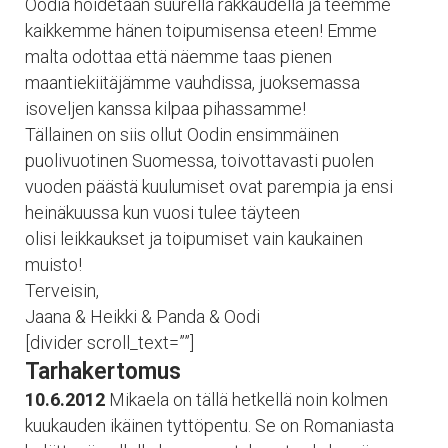
Oodia hoidetaan suurella rakkaudella ja teemme
kaikkemme hänen toipumisensa eteen! Emme
malta odottaa että näemme taas pienen
maantiekiitäjämme vauhdissa, juoksemassa
isoveljen kanssa kilpaa pihassamme!
Tällainen on siis ollut Oodin ensimmäinen
puolivuotinen Suomessa, toivottavasti puolen
vuoden päästä kuulumiset ovat parempia ja ensi
heinäkuussa kun vuosi tulee täyteen
olisi leikkaukset ja toipumiset vain kaukainen
muisto!
Terveisin,
Jaana & Heikki & Panda & Oodi
[divider scroll_text=””]
Tarhakertomus
10.6.2012
Mikaela on tällä hetkellä noin kolmen
kuukauden ikäinen tyttöpentu. Se on Romaniasta