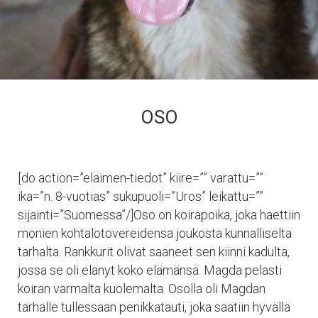
OSO
[do action=”elaimen-tiedot” kiire=”” varattu=””
ika=”n. 8-vuotias” sukupuoli=”Uros” leikattu=””
sijainti=”Suomessa”/]Oso on koirapoika, joka haettiin
monien kohtalotovereidensa joukosta kunnalliselta
tarhalta. Rankkurit olivat saaneet sen kiinni kadulta,
jossa se oli elänyt koko elämänsä. Magda pelasti
koiran varmalta kuolemalta. Osolla oli Magdan
tarhalle tullessaan penikkatauti, joka saatiin hyvällä