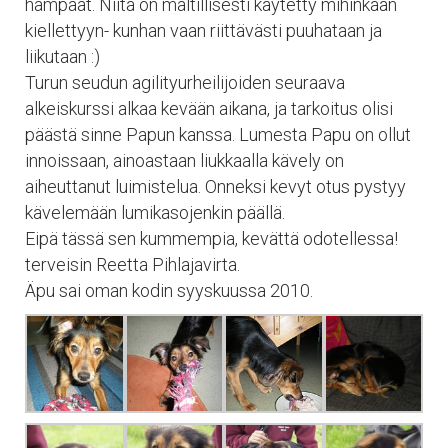
hampaat. Niitä on maltillisesti käytetty mihinkään
kiellettyyn- kunhan vaan riittävästi puuhataan ja
liikutaan :)
Turun seudun agilityurheilijoiden seuraava
alkeiskurssi alkaa kevään aikana, ja tarkoitus olisi
päästä sinne Papun kanssa. Lumesta Papu on ollut
innoissaan, ainoastaan liukkaalla kävely on
aiheuttanut luimistelua. Onneksi kevyt otus pystyy
kävelemään lumikasojenkin päällä.
Eipä tässä sen kummempia, kevättä odotellessa!
terveisin Reetta Pihlajavirta.
Äpu sai oman kodin syyskuussa 2010.