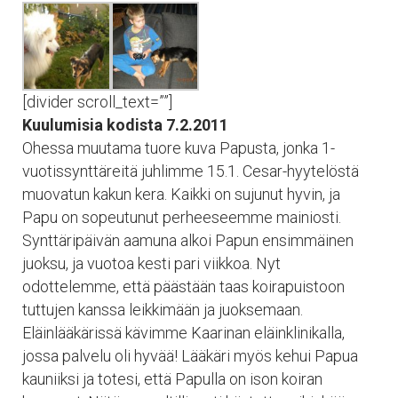
[divider scroll_text=””]
Kuulumisia kodista 7.2.2011
Ohessa muutama tuore kuva Papusta, jonka 1-
vuotissynttäreitä juhlimme 15.1. Cesar-hyytelöstä
muovatun kakun kera. Kaikki on sujunut hyvin, ja
Papu on sopeutunut perheeseemme mainiosti.
Synttäripäivän aamuna alkoi Papun ensimmäinen
juoksu, ja vuotoa kesti pari viikkoa. Nyt
odottelemme, että päästään taas koirapuistoon
tuttujen kanssa leikkimään ja juoksemaan.
Eläinlääkärissä kävimme Kaarinan eläinklinikalla,
jossa palvelu oli hyvää! Lääkäri myös kehui Papua
kauniiksi ja totesi, että Papulla on ison koiran