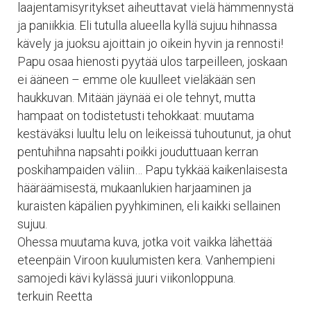
laajentamisyritykset aiheuttavat vielä hämmennystä
ja paniikkia. Eli tutulla alueella kyllä sujuu hihnassa
kävely ja juoksu ajoittain jo oikein hyvin ja rennosti!
Papu osaa hienosti pyytää ulos tarpeilleen, joskaan
ei ääneen – emme ole kuulleet vieläkään sen
haukkuvan. Mitään jäynää ei ole tehnyt, mutta
hampaat on todistetusti tehokkaat: muutama
kestäväksi luultu lelu on leikeissä tuhoutunut, ja ohut
pentuhihna napsahti poikki jouduttuaan kerran
poskihampaiden väliin… Papu tykkää kaikenlaisesta
hääräämisestä, mukaanlukien harjaaminen ja
kuraisten käpälien pyyhkiminen, eli kaikki sellainen
sujuu.
Ohessa muutama kuva, jotka voit vaikka lähettää
eteenpäin Viroon kuulumisten kera. Vanhempieni
samojedi kävi kylässä juuri viikonloppuna.
terkuin Reetta