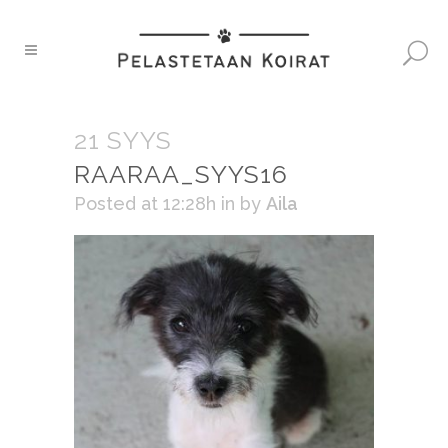
21 SYYS
RAARAA_SYYS16
Posted at 12:28h
in
by
Aila