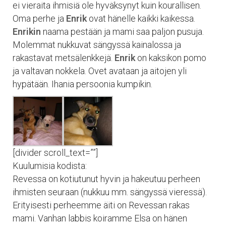
ei vieraita ihmisiä ole hyväksynyt kuin kourallisen.
Oma perhe ja
Enrik
ovat hänelle kaikki kaikessa.
Enrikin
naama pestään ja mami saa paljon pusuja.
Molemmat nukkuvat sängyssä kainalossa ja
rakastavat metsälenkkejä.
Enrik
on kaksikon pomo
ja valtavan nokkela. Ovet avataan ja aitojen yli
hypätään. Ihania persoonia kumpikin.
[divider scroll_text=””]
Kuulumisia kodista:
Revessa on kotiutunut hyvin ja hakeutuu perheen
ihmisten seuraan (nukkuu mm. sängyssä vieressä).
Erityisesti perheemme äiti on Revessan rakas
mami. Vanhan labbis koiramme Elsa on hänen