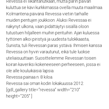
Revessa ei liikahtanutkaan, mutta parin päivän
kuluttua se kävi kurkkimassa ovella muuta maailmaa.
Kolmantena päivänä Revessa vietiin tarhalle
muiden pentujen joukkoon. Aluksi Revessaa ei
näkynyt ulkona, vaan pidättäytyi sisällä oloon
tutustuen hiljalleen muihin pentuihin. Ajan kuluessa
tyttönen alkoi piristyä ja uudesta tulokkaasta,
Sunista, tuli Revessan paras ystävä. Ihmisen kanssa
Revessa on hyvin varautunut, eikä tule luokse
uteliaisuuttaan. Suosittelemme Revessan toisen
koiran kaveriksi kokeneeseen perheeseen, jossa ei
ole alle kouluikäisiä lapsia.
Revessa painaa n. 8 kiloa.
Revessa sai oman kodin lokakuussa 2012.
[gdl_gallery title=”revessa” width=”210″
height=”205″ ]