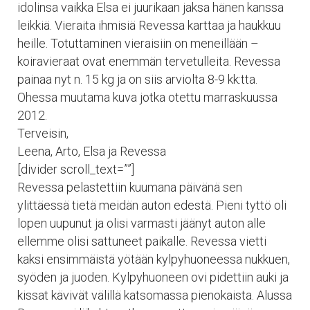
idolinsa vaikka Elsa ei juurikaan jaksa hänen kanssa
leikkiä. Vieraita ihmisiä Revessa karttaa ja haukkuu
heille. Totuttaminen vieraisiin on meneillään –
koiravieraat ovat enemmän tervetulleita. Revessa
painaa nyt n. 15 kg ja on siis arviolta 8-9 kk:tta.
Ohessa muutama kuva jotka otettu marraskuussa
2012.
Terveisin,
Leena, Arto, Elsa ja Revessa
[divider scroll_text=””]
Revessa pelastettiin kuumana päivänä sen
ylittäessä tietä meidän auton edestä. Pieni tyttö oli
lopen uupunut ja olisi varmasti jäänyt auton alle
ellemme olisi sattuneet paikalle. Revessa vietti
kaksi ensimmäistä yötään kylpyhuoneessa nukkuen,
syöden ja juoden. Kylpyhuoneen ovi pidettiin auki ja
kissat kävivät välillä katsomassa pienokaista. Alussa