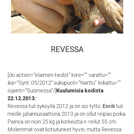
REVESSA
[do action=”elaimen-tiedot” kiire=”” varattu=””
ika=”Synt. 05/2012″ sukupuoli=”Narttu” leikattu=””
sijainti=”Suomessa”/]
Kuulumisia kodista
22.12.2013:
Revessa tuli syksyllä 2012 ja on iso tyttö.
Enrik
tuli
meille juhannusaattona 2013 ja on ollut reipas poika.
Painoa on noin 25 kg ja korkeutta n. reilut 55 cm.
Molemmat ovat kotiutuneet hyvin, mutta Revessa