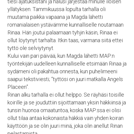
tiesi ajatuksistani ja halusi järjestää minulle iloisen
yllätyksen. Tammikuussa lopulta tarhalla oli
muutama paikka vapaana ja Magda lähetti
romanialaisen ystävämme kunnalliselle noutamaan
Rinaa. Hän joutui palaamaan tyhjin käsin, Rinaa ei
ollut löytynyt tarhalta. Itkin taas, varmana siitä ettei
tyttö ole selviytynyt.
Kului vain pari päivää, kun Magda lähetti MAP:n
työntekijän uudelleen kunnalliselle etsimään Rinaa ja
sydämeni oli pakahtua onnesta, kun puhelimeeni
saapui tekstiviesti; ”tyttösi on juuri matkalla Angels
Placeen”.
Rinan alku tarhalla ei ollut helppo. Se räyhäsi toisille
koirille ja se jouduttiin sijoittamaan yksin häkkiinsä ja
tunsin huonoa omaatuntoa, koska MAP:ssa ei olisi
ollut tilaa antaa kokonaista häkkiä vain yhden koiran
käyttöön ja se olin juuri minä, joka olin anellut Rinan
pelastamista.