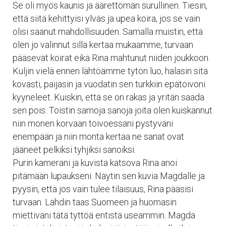
Se oli myös kaunis ja äärettömän surullinen. Tiesin,
että siitä kehittyisi ylväs ja upea koira, jos se vain
olisi saanut mahdollisuuden. Samalla muistin, että
olen jo valinnut sillä kertaa mukaamme, turvaan
pääsevät koirat eikä Rina mahtunut niiden joukkoon.
Kuljin vielä ennen lähtöämme tytön luo, halasin sitä
kovasti, paijasin ja vuodatin sen turkkiin epätoivoni
kyyneleet. Kuiskin, että se on rakas ja yritän saada
sen pois. Toistin samoja sanoja joita olen kuiskannut
niin monen korvaan toivoessani pystyväni
enempään ja niin monta kertaa ne sanat ovat
jääneet pelkiksi tyhjiksi sanoiksi.
Purin kamerani ja kuvista katsova Rina anoi
pitämään lupaukseni. Näytin sen kuvia Magdalle ja
pyysin, että jos vain tulee tilaisuus, Rina pääsisi
turvaan. Lähdin taas Suomeen ja huomasin
miettiväni tätä tyttöä entistä useammin. Magda