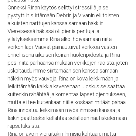
Onneksi Rinan käytös selittyi stressillä ja se
pystyttiin siirtämään Debrin ja Vivanin eli toisten
aikuisten narttujen kanssa samaan häkkiin.
Viereisessä häkissä oli pieniä pentuja ja
yllätykseksemme Rina alkoi hoivaamaan niitä
verkon läpi. Vauvat painautuivat verkkoa vasten
onnellisena aikuisen koiran huolenpidosta ja Rina
pesi niitä parhaansa mukaan verkkojen raoista, joten
uskaltauduimme siirtämään sen kanssa samaan
häkkiin myös vauvoja. Rina on kova leikkimään ja
leikittämään kaikkia kavereitaan. Joskus se saattaa
kuitenkin rähähtää ja komentaa lapset ojennukseen,
mutta ei tee kuitenkaan niille koskaan mitään pahaa.
Rina innostuu leikkimään myös ihmisen kanssa ja
leikin päätteeksi kellahtaa selälleen nautiskelemaan
rapsutuksista.
Rina on avoin vieraitakin ihmisiä kohtaan, mutta