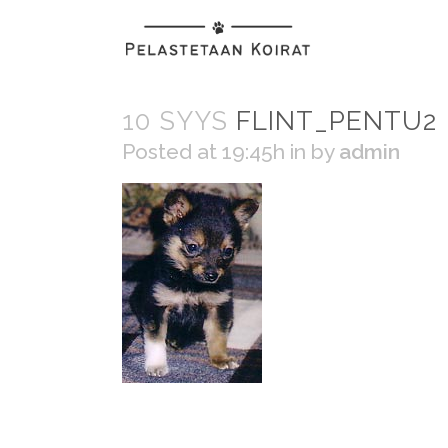
10 SYYS
FLINT_PENTU2
Posted at 19:45h
in
by
admin