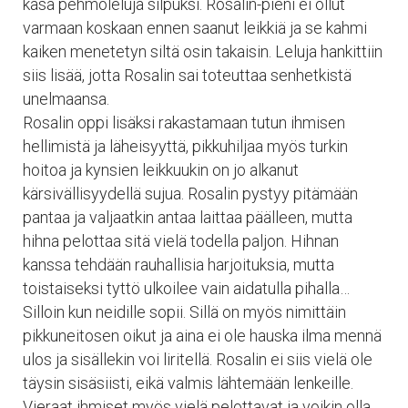
kasa pehmoleluja silpuksi. Rosalin-pieni ei ollut
varmaan koskaan ennen saanut leikkiä ja se kahmi
kaiken menetetyn siltä osin takaisin. Leluja hankittiin
siis lisää, jotta Rosalin sai toteuttaa senhetkistä
unelmaansa.
Rosalin oppi lisäksi rakastamaan tutun ihmisen
hellimistä ja läheisyyttä, pikkuhiljaa myös turkin
hoitoa ja kynsien leikkuukin on jo alkanut
kärsivällisyydellä sujua. Rosalin pystyy pitämään
pantaa ja valjaatkin antaa laittaa päälleen, mutta
hihna pelottaa sitä vielä todella paljon. Hihnan
kanssa tehdään rauhallisia harjoituksia, mutta
toistaiseksi tyttö ulkoilee vain aidatulla pihalla…
Silloin kun neidille sopii. Sillä on myös nimittäin
pikkuneitosen oikut ja aina ei ole hauska ilma mennä
ulos ja sisällekin voi liritellä. Rosalin ei siis vielä ole
täysin sisäsiisti, eikä valmis lähtemään lenkeille.
Vieraat ihmiset myös vielä pelottavat ja voikin olla,