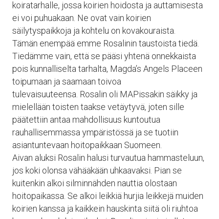
koiratarhalle, jossa koirien hoidosta ja auttamisesta
ei voi puhuakaan. Ne ovat vain koirien
säilytyspaikkoja ja kohtelu on kovakouraista.
Tämän enempää emme Rosalinin taustoista tiedä.
Tiedämme vain, että se pääsi yhtenä onnekkaista
pois kunnalliselta tarhalta, Magda’s Angels Placeen
toipumaan ja saamaan toivoa
tulevaisuuteensa. Rosalin oli MAPissakin säikky ja
mielellään toisten taakse vetäytyvä, joten sille
päätettiin antaa mahdollisuus kuntoutua
rauhallisemmassa ympäristössä ja se tuotiin
asiantuntevaan hoitopaikkaan Suomeen.
Aivan aluksi Rosalin halusi turvautua hammasteluun,
jos koki olonsa vähääkään uhkaavaksi. Pian se
kuitenkin alkoi silminnähden nauttia olostaan
hoitopaikassa. Se alkoi leikkiä hurjia leikkejä muiden
koirien kanssa ja kaikkein hauskinta siitä oli riuhtoa