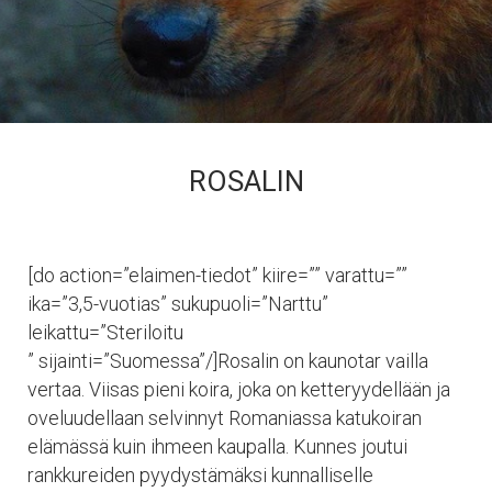
ROSALIN
[do action=”elaimen-tiedot” kiire=”” varattu=””
ika=”3,5-vuotias” sukupuoli=”Narttu”
leikattu=”Steriloitu
” sijainti=”Suomessa”/]Rosalin on kaunotar vailla
vertaa. Viisas pieni koira, joka on ketteryydellään ja
oveluudellaan selvinnyt Romaniassa katukoiran
elämässä kuin ihmeen kaupalla. Kunnes joutui
rankkureiden pyydystämäksi kunnalliselle