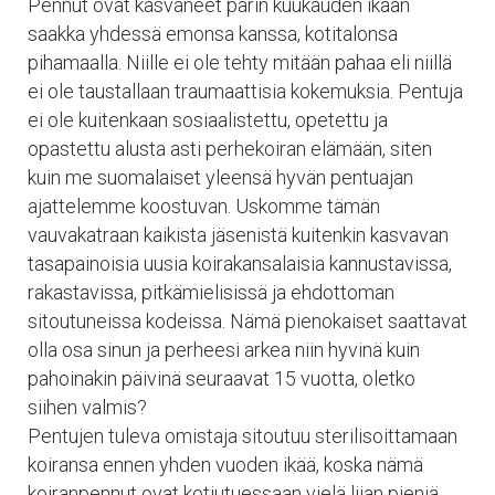
Pennut ovat kasvaneet parin kuukauden ikään
saakka yhdessä emonsa kanssa, kotitalonsa
pihamaalla. Niille ei ole tehty mitään pahaa eli niillä
ei ole taustallaan traumaattisia kokemuksia. Pentuja
ei ole kuitenkaan sosiaalistettu, opetettu ja
opastettu alusta asti perhekoiran elämään, siten
kuin me suomalaiset yleensä hyvän pentuajan
ajattelemme koostuvan. Uskomme tämän
vauvakatraan kaikista jäsenistä kuitenkin kasvavan
tasapainoisia uusia koirakansalaisia kannustavissa,
rakastavissa, pitkämielisissä ja ehdottoman
sitoutuneissa kodeissa. Nämä pienokaiset saattavat
olla osa sinun ja perheesi arkea niin hyvinä kuin
pahoinakin päivinä seuraavat 15 vuotta, oletko
siihen valmis?
Pentujen tuleva omistaja sitoutuu sterilisoittamaan
koiransa ennen yhden vuoden ikää, koska nämä
koiranpennut ovat kotiutuessaan vielä liian pieniä,