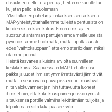
uhkaukseen; ellet ota pentuja, heitän ne kadulle tai
kuljetan pellolle kuolemaan.
​ Yksi tälläisen puhelun ja uhkauksen seurauksena
MAP-yhteistyötarhallemme tulleista pentueista on
kuuden sisaruksen katras. Emon omistaja ei
suostunut antamaan pentujen emoa meille useista
pyynnöistämme huolimatta, mutta lopulta suostui
edes ”vaihtokauppaan”, että emo steriloidaan, mikäli
otamme pennut.
Heistä kasvanee aikuisina arviolta suunnilleen
keskikokoisia. Saapuessaan MAP-tarhalle uusi
paikka ja uudet ihmiset ymmärrettävästi jännittivät,
mutta jo seuraavana päivä pikku vintiöt muistivat
niitä valokuvanneet ja niihin tuttavuutta luoneet
ihmiset niin, että koko kuusipäinen joukkio rynnisti
aitauksensa portille valmiina leikittämään tulijoita ja
kilpailemaan siitä kuka pääsee syliin.