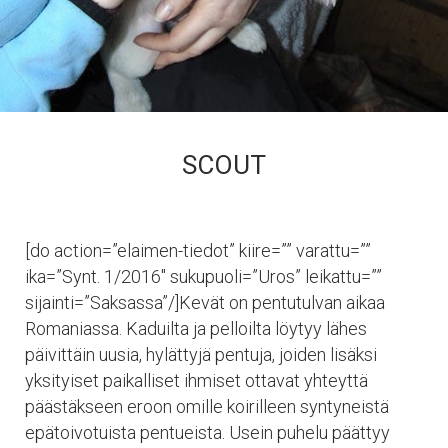
SCOUT
[do action=”elaimen-tiedot” kiire=”” varattu=””
ika=”Synt. 1/2016″ sukupuoli=”Uros” leikattu=””
sijainti=”Saksassa”/]Kevät on pentutulvan aikaa
Romaniassa. Kaduilta ja pelloilta löytyy lähes
päivittäin uusia, hylättyjä pentuja, joiden lisäksi
yksityiset paikalliset ihmiset ottavat yhteyttä
päästäkseen eroon omille koirilleen syntyneistä
epätoivotuista pentueista. Usein puhelu päättyy