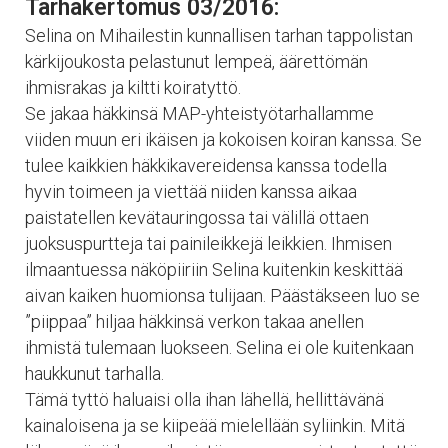
Tarhakertomus 03/2016:
Selina on Mihailestin kunnallisen tarhan tappolistan
kärkijoukosta pelastunut lempeä, äärettömän
ihmisrakas ja kiltti koiratyttö.
Se jakaa häkkinsä MAP-yhteistyötarhallamme
viiden muun eri ikäisen ja kokoisen koiran kanssa. Se
tulee kaikkien häkkikavereidensa kanssa todella
hyvin toimeen ja viettää niiden kanssa aikaa
paistatellen kevätauringossa tai välillä ottaen
juoksuspurtteja tai painileikkejä leikkien. Ihmisen
ilmaantuessa näköpiiriin Selina kuitenkin keskittää
aivan kaiken huomionsa tulijaan. Päästäkseen luo se
”piippaa” hiljaa häkkinsä verkon takaa anellen
ihmistä tulemaan luokseen. Selina ei ole kuitenkaan
haukkunut tarhalla.
Tämä tyttö haluaisi olla ihan lähellä, hellittävänä
kainaloisena ja se kiipeää mielellään syliinkin. Mitä