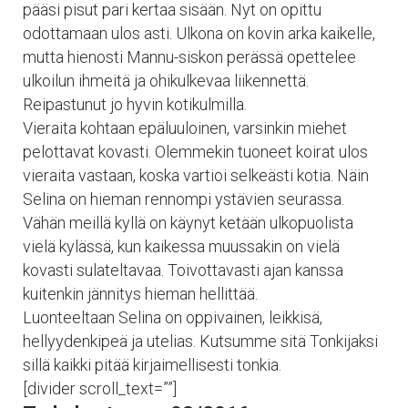
pääsi pisut pari kertaa sisään. Nyt on opittu
odottamaan ulos asti. Ulkona on kovin arka kaikelle,
mutta hienosti Mannu-siskon perässä opettelee
ulkoilun ihmeitä ja ohikulkevaa liikennettä.
Reipastunut jo hyvin kotikulmilla.
Vieraita kohtaan epäluuloinen, varsinkin miehet
pelottavat kovasti. Olemmekin tuoneet koirat ulos
vieraita vastaan, koska vartioi selkeästi kotia. Näin
Selina on hieman rennompi ystävien seurassa.
Vähän meillä kyllä on käynyt ketään ulkopuolista
vielä kylässä, kun kaikessa muussakin on vielä
kovasti sulateltavaa. Toivottavasti ajan kanssa
kuitenkin jännitys hieman hellittää.
Luonteeltaan Selina on oppivainen, leikkisä,
hellyydenkipeä ja utelias. Kutsumme sitä Tonkijaksi
sillä kaikki pitää kirjaimellisesti tonkia.
[divider scroll_text=””]