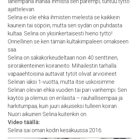
lähempänä ihanaa ihmistä sen parempi, tuntuu tyttö
ajattelevan.
Selina ei ole ehkä ihmisten mielestä se kaikkein
kaunein tai söpöin, mutta sen sydän on puhdasta
kultaa. Selina on yksinkertaisesti hieno tyttö!
Onnellinen se ken tämän kultakimpaleen omakseen
saa.
Selina on säkäkorkeudeltaan noin 40 senttinen,
sirorakenteinen koiraneito. Mihailestin tarhalla
vapaaehtoisina auttavat tytöt olivat arvioineet
Selinan iäksi 1-vuotta, mutta itse uskoisimme
Selinan olevan ehkä vuoden tai pari vanhempi. Sen
käytös ja olemus on erilaista – rauhallisempaa ja
harkitumpaa, kuin juuri aikuiseksi tulleen koiran.
Nuori aikuinen Selina kuitenkin on.
Video täällä:
Selina sai oman kodin kesäkuussa 2016.