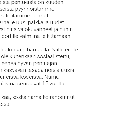
eista pentueista on kuuden
useista pyynnöistämme
mikäli otamme pennut.
rhalle uusi paikka ja uudet
at niitä valokuvanneet ja niihin
 portille valmiina leikittämään
alonsa pihamaalla. Niille ei ole
 ole kuitenkaan sosiaalistettu,
 yleensä hyvän pentuajan
n kasvavan tasapainoisia uusia
utuneissa kodeissa. Nämä
päivinä seuraavat 15 vuotta,
 ikää, koska nämä koiranpennut
assa.