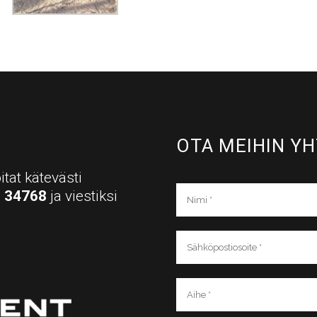
OTA MEIHIN YH
itat kätevästi
a
34768
ja viestiksi