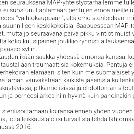
uksen seurauksena MAP-yhteistyötarhallemme tull
ja ei suostunut antamaan pentujen emoa meille 
i edes ”vaihtokauppaan”, että emo steriloidaan, 
ta suunnilleen keskikokoisia. Saapuessaan MAP-ta
t, mutta jo seuraavana päivä pikku vintiöt muistiv
että koko kuusipäinen joukkio rynnisti aitauksensa
 pääsee syliin.
auden ikään saakka yhdessä emonsa kanssa, kotit
le taustallaan traumaattisia kokemuksia. Pentuja ei
i perhekoiran elämään, siten kuin me suomalaiset
tämän vauvakatraan kaikista jäsenistä kuitenki
rakastavissa, pitkämielisissä ja ehdottoman sito
nun ja perheesi arkea niin hyvinä kuin pahoinakin 
u sterilisoittamaan koiransa ennen yhden vuoden
iä, jotta leikkausta olisi turvallista tehdä lähtöma
uussa 2016.