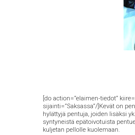
[do action=”elaimen-tiedot” kiire=
sijainti=”Saksassa”/]Kevät on pent
hylättyjä pentuja, joiden lisäksi y
syntyneistä epätoivotuista pentuei
kuljetan pellolle kuolemaan.