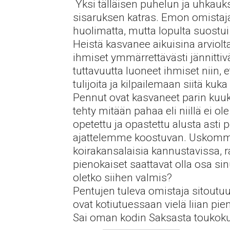
​ Yksi tälläisen puhelun ja uhka
sisaruksen katras. Emon omista
huolimatta, mutta lopulta suostu
Heistä kasvanee aikuisina arviol
ihmiset ymmärrettävästi jännittivä
tuttavuutta luoneet ihmiset niin, 
tulijoita ja kilpailemaan siitä kuka
Pennut ovat kasvaneet parin kuuk
tehty mitään pahaa eli niillä ei o
opetettu ja opastettu alusta ast
ajattelemme koostuvan. Uskomme 
koirakansalaisia kannustavissa, 
pienokaiset saattavat olla osa si
oletko siihen valmis?
Pentujen tuleva omistaja sitoutu
ovat kotiutuessaan vielä liian pien
Sai oman kodin Saksasta toukok