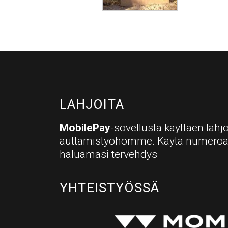
LAHJOITA
MobilePay
-sovellusta käyttäen lahjo
auttamistyöhömme. Käytä numero
haluamasi tervehdys
YHTEISTYÖSSÄ