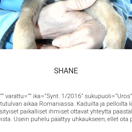
SHANE
”” varattu=”” ika=”Synt. 1/2016″ sukupuoli=”Uros” 
utulvan aikaa Romaniassa. Kaduilta ja pelloilta lö
ksityiset paikalliset ihmiset ottavat yhteyttä pääs
sta. Usein puhelu päättyy uhkaukseen; ellet ota p