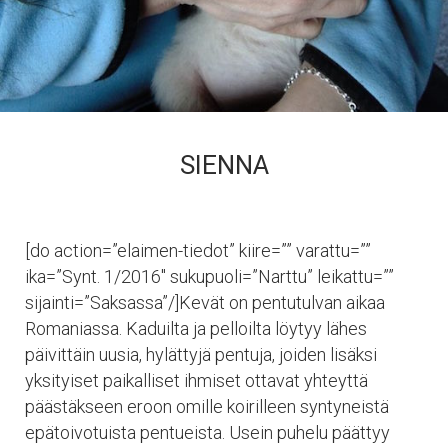
SIENNA
[do action=”elaimen-tiedot” kiire=”” varattu=””
ika=”Synt. 1/2016″ sukupuoli=”Narttu” leikattu=””
sijainti=”Saksassa”/]Kevät on pentutulvan aikaa
Romaniassa. Kaduilta ja pelloilta löytyy lähes
päivittäin uusia, hylättyjä pentuja, joiden lisäksi
yksityiset paikalliset ihmiset ottavat yhteyttä
päästäkseen eroon omille koirilleen syntyneistä
epätoivotuista pentueista. Usein puhelu päättyy