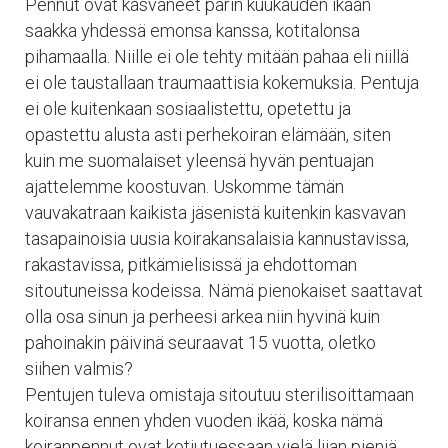
Pennut ovat kasvaneet parin kuukauden ikään
saakka yhdessä emonsa kanssa, kotitalonsa
pihamaalla. Niille ei ole tehty mitään pahaa eli niillä
ei ole taustallaan traumaattisia kokemuksia. Pentuja
ei ole kuitenkaan sosiaalistettu, opetettu ja
opastettu alusta asti perhekoiran elämään, siten
kuin me suomalaiset yleensä hyvän pentuajan
ajattelemme koostuvan. Uskomme tämän
vauvakatraan kaikista jäsenistä kuitenkin kasvavan
tasapainoisia uusia koirakansalaisia kannustavissa,
rakastavissa, pitkämielisissä ja ehdottoman
sitoutuneissa kodeissa. Nämä pienokaiset saattavat
olla osa sinun ja perheesi arkea niin hyvinä kuin
pahoinakin päivinä seuraavat 15 vuotta, oletko
siihen valmis?
Pentujen tuleva omistaja sitoutuu sterilisoittamaan
koiransa ennen yhden vuoden ikää, koska nämä
koiranpennut ovat kotiutuessaan vielä liian pieniä,