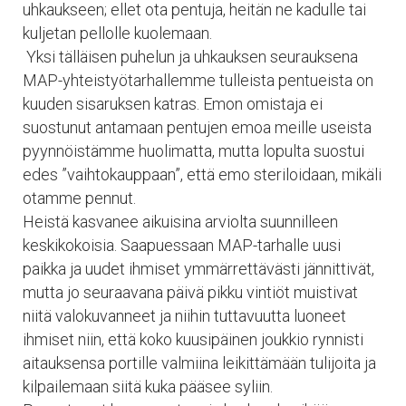
uhkaukseen; ellet ota pentuja, heitän ne kadulle tai
kuljetan pellolle kuolemaan.
​ Yksi tälläisen puhelun ja uhkauksen seurauksena
MAP-yhteistyötarhallemme tulleista pentueista on
kuuden sisaruksen katras. Emon omistaja ei
suostunut antamaan pentujen emoa meille useista
pyynnöistämme huolimatta, mutta lopulta suostui
edes ”vaihtokauppaan”, että emo steriloidaan, mikäli
otamme pennut.
Heistä kasvanee aikuisina arviolta suunnilleen
keskikokoisia. Saapuessaan MAP-tarhalle uusi
paikka ja uudet ihmiset ymmärrettävästi jännittivät,
mutta jo seuraavana päivä pikku vintiöt muistivat
niitä valokuvanneet ja niihin tuttavuutta luoneet
ihmiset niin, että koko kuusipäinen joukkio rynnisti
aitauksensa portille valmiina leikittämään tulijoita ja
kilpailemaan siitä kuka pääsee syliin.