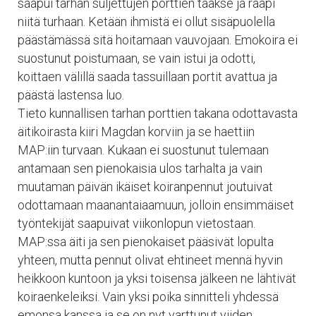
saapui tarhan suljettujen porttien taakse ja raapi
niitä turhaan. Ketään ihmistä ei ollut sisäpuolella
päästämässä sitä hoitamaan vauvojaan. Emokoira ei
suostunut poistumaan, se vain istui ja odotti,
koittaen välillä saada tassuillaan portit avattua ja
päästä lastensa luo.
Tieto kunnallisen tarhan porttien takana odottavasta
äitikoirasta kiiri Magdan korviin ja se haettiin
MAP:iin turvaan. Kukaan ei suostunut tulemaan
antamaan sen pienokaisia ulos tarhalta ja vain
muutaman päivän ikäiset koiranpennut joutuivat
odottamaan maanantaiaamuun, jolloin ensimmäiset
työntekijät saapuivat viikonlopun vietostaan.
MAP:ssa äiti ja sen pienokaiset pääsivät lopulta
yhteen, mutta pennut olivat ehtineet mennä hyvin
heikkoon kuntoon ja yksi toisensa jälkeen ne lähtivät
koiraenkeleiksi. Vain yksi poika sinnitteli yhdessä
emonsa kanssa ja se on nyt varttunut viiden