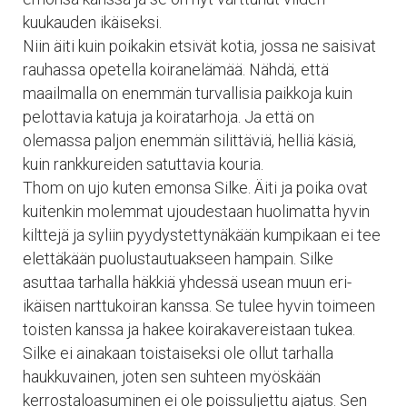
kuukauden ikäiseksi.
Niin äiti kuin poikakin etsivät kotia, jossa ne saisivat
rauhassa opetella koiranelämää. Nähdä, että
maailmalla on enemmän turvallisia paikkoja kuin
pelottavia katuja ja koiratarhoja. Ja että on
olemassa paljon enemmän silittäviä, helliä käsiä,
kuin rankkureiden satuttavia kouria.
Thom on ujo kuten emonsa Silke. Äiti ja poika ovat
kuitenkin molemmat ujoudestaan huolimatta hyvin
kilttejä ja syliin pyydystettynäkään kumpikaan ei tee
elettäkään puolustautuakseen hampain. Silke
asuttaa tarhalla häkkiä yhdessä usean muun eri-
ikäisen narttukoiran kanssa. Se tulee hyvin toimeen
toisten kanssa ja hakee koirakavereistaan tukea.
Silke ei ainakaan toistaiseksi ole ollut tarhalla
haukkuvainen, joten sen suhteen myöskään
kerrostaloasuminen ei ole poissuljettu ajatus. Sen