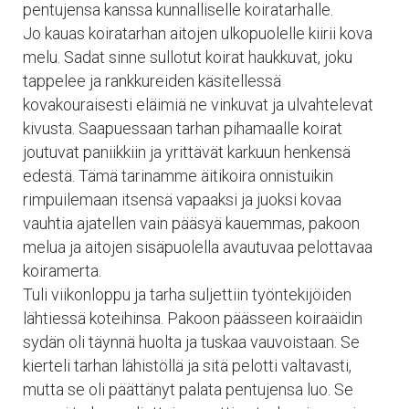
pentujensa kanssa kunnalliselle koiratarhalle.
Jo kauas koiratarhan aitojen ulkopuolelle kiirii kova
melu. Sadat sinne sullotut koirat haukkuvat, joku
tappelee ja rankkureiden käsitellessä
kovakouraisesti eläimiä ne vinkuvat ja ulvahtelevat
kivusta. Saapuessaan tarhan pihamaalle koirat
joutuvat paniikkiin ja yrittävät karkuun henkensä
edestä. Tämä tarinamme äitikoira onnistuikin
rimpuilemaan itsensä vapaaksi ja juoksi kovaa
vauhtia ajatellen vain pääsyä kauemmas, pakoon
melua ja aitojen sisäpuolella avautuvaa pelottavaa
koiramerta.
Tuli viikonloppu ja tarha suljettiin työntekijöiden
lähtiessä koteihinsa. Pakoon päässeen koiraäidin
sydän oli täynnä huolta ja tuskaa vauvoistaan. Se
kierteli tarhan lähistöllä ja sitä pelotti valtavasti,
mutta se oli päättänyt palata pentujensa luo. Se