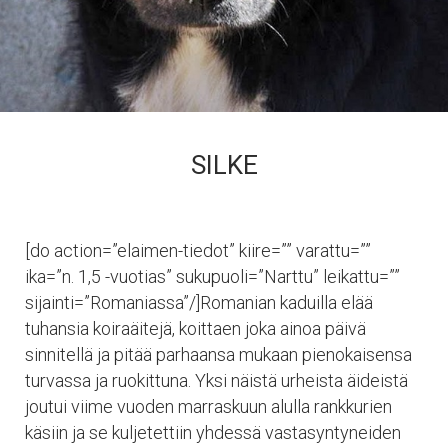
SILKE
[do action=”elaimen-tiedot” kiire=”” varattu=””
ika=”n. 1,5 -vuotias” sukupuoli=”Narttu” leikattu=””
sijainti=”Romaniassa”/]Romanian kaduilla elää
tuhansia koiraäitejä, koittaen joka ainoa päivä
sinnitellä ja pitää parhaansa mukaan pienokaisensa
turvassa ja ruokittuna. Yksi näistä urheista äideistä
joutui viime vuoden marraskuun alulla rankkurien
käsiin ja se kuljetettiin yhdessä vastasyntyneiden