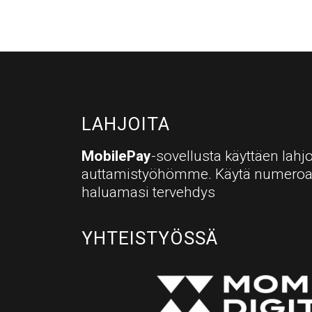
LAHJOITA
MobilePay
-sovellusta käyttäen lahjo
auttamistyöhömme. Käytä numero
haluamasi tervehdys
YHTEISTYÖSSÄ