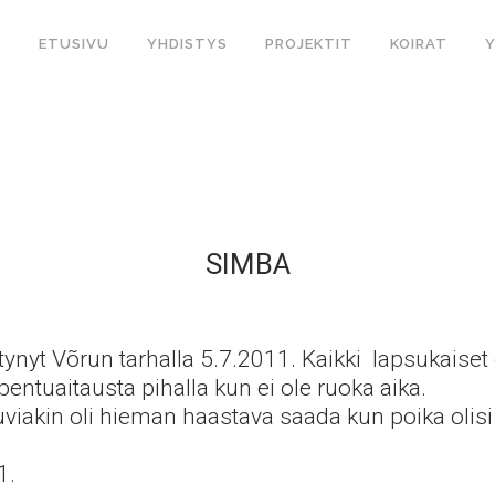
ETUSIVU
YHDISTYS
PROJEKTIT
KOIRAT
SIMBA
nyt Võrun tarhalla 5.7.2011. Kaikki lapsukaiset o
pentuaitausta pihalla kun ei ole ruoka aika.
iakin oli hieman haastava saada kun poika olisi 
1.