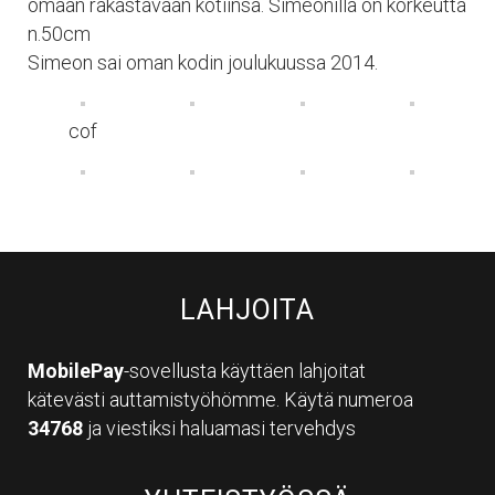
omaan rakastavaan kotiinsa. Simeonilla on korkeutta
n.50cm
Simeon sai oman kodin joulukuussa 2014.
cof
LAHJOITA
MobilePay
-sovellusta käyttäen lahjoitat
kätevästi auttamistyöhömme. Käytä numeroa
34768
ja viestiksi haluamasi tervehdys