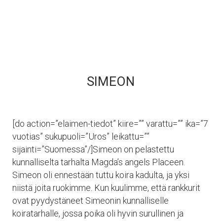
SIMEON
[do action=”elaimen-tiedot” kiire=”” varattu=”” ika=”7
vuotias” sukupuoli=”Uros” leikattu=””
sijainti=”Suomessa”/]Simeon on pelastettu
kunnalliselta tarhalta Magda’s angels Placeen.
Simeon oli ennestään tuttu koira kadulta, ja yksi
niistä joita ruokimme. Kun kuulimme, että rankkurit
ovat pyydystäneet Simeonin kunnalliselle
koiratarhalle, jossa poika oli hyvin surullinen ja