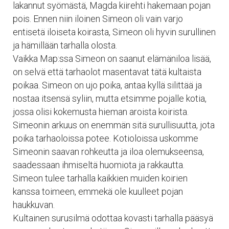
lakannut syömästä, Magda kiirehti hakemaan pojan
pois. Ennen niin iloinen Simeon oli vain varjo
entisetä iloiseta koirasta, Simeon oli hyvin surullinen
ja hämillään tarhalla olosta.
Vaikka Map:ssa Simeon on saanut elämäniloa lisää,
on selvä että tarhaolot masentavat tätä kultaista
poikaa. Simeon on ujo poika, antaa kyllä silittää ja
nostaa itsensä syliin, mutta etsimme pojalle kotia,
jossa olisi kokemusta hieman aroista koirista.
Simeonin arkuus on enemmän sitä surullisuutta, jota
poika tarhaoloissa potee. Kotioloissa uskomme
Simeonin saavan rohkeutta ja iloa olemukseensa,
saadessaan ihmiseltä huomiota ja rakkautta.
Simeon tulee tarhalla kaikkien muiden koirien
kanssa toimeen, emmekä ole kuulleet pojan
haukkuvan.
Kultainen surusilmä odottaa kovasti tarhalla pääsyä