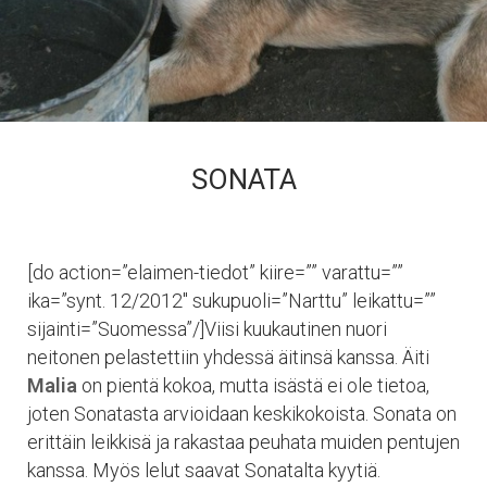
SONATA
[do action=”elaimen-tiedot” kiire=”” varattu=””
ika=”synt. 12/2012″ sukupuoli=”Narttu” leikattu=””
sijainti=”Suomessa”/]Viisi kuukautinen nuori
neitonen pelastettiin yhdessä äitinsä kanssa. Äiti
Malia
on pientä kokoa, mutta isästä ei ole tietoa,
joten Sonatasta arvioidaan keskikokoista. Sonata on
erittäin leikkisä ja rakastaa peuhata muiden pentujen
kanssa. Myös lelut saavat Sonatalta kyytiä.