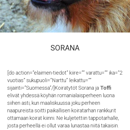
SORANA
[do action=”elaimen-tiedot” kiire=”” varattu=”” ika=”2
vuotias” sukupuoli=”Narttu” leikattu=””
sijainti=”Suomessa”/]Koiratytöt Sorana ja
Toffi
elivät yhdessä köyhän romanialaisperheen luona
siihen asti, kun maaliskuussa joku perheen
naapureista soitti paikallisen koiratarhan rankkurit
ottamaan koirat kiinni. Ne kuljetettiin tappotarhalle,
josta perheellä ei ollut varaa lunastaa niitä takaisin.