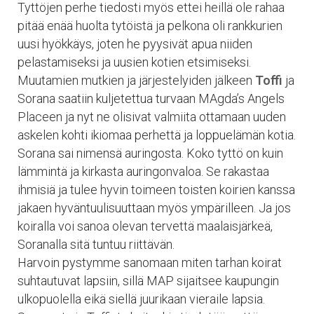
Tyttöjen perhe tiedosti myös ettei heillä ole rahaa
pitää enää huolta tytöistä ja pelkona oli rankkurien
uusi hyökkäys, joten he pyysivät apua niiden
pelastamiseksi ja uusien kotien etsimiseksi.
Muutamien mutkien ja järjestelyiden jälkeen
Toffi
ja
Sorana saatiin kuljetettua turvaan MAgda’s Angels
Placeen ja nyt ne olisivat valmiita ottamaan uuden
askelen kohti ikiomaa perhettä ja loppuelämän kotia.
Sorana sai nimensä auringosta. Koko tyttö on kuin
lämmintä ja kirkasta auringonvaloa. Se rakastaa
ihmisiä ja tulee hyvin toimeen toisten koirien kanssa
jakaen hyväntuulisuuttaan myös ympärilleen. Ja jos
koiralla voi sanoa olevan tervettä maalaisjärkeä,
Soranalla sitä tuntuu riittävän.
Harvoin pystymme sanomaan miten tarhan koirat
suhtautuvat lapsiin, sillä MAP sijaitsee kaupungin
ulkopuolella eikä siellä juurikaan vieraile lapsia.