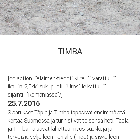
TIMBA
[do action=”elaimen-tiedot” kiire=”” varattu=””
ika=”n. 2,5kk” sukupuoli=”Uros” leikattu=””
sijainti=”Romaniassa”/]
25.7.2016
Sisarukset Täplä ja Timba tapasivat ensimmäistä
kertaa Suomessa ja tunnistivat toisensa heti. Täplä
ja Timba haluavat lähettää myös suukkoja ja
terveisiä veljelleen Terralle (Tico) ja siskolleen