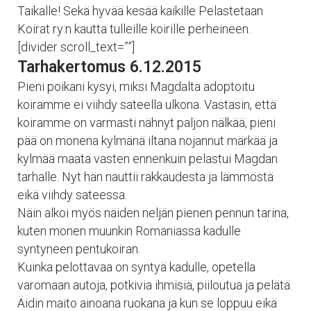
Taikalle! Sekä hyvää kesää kaikille Pelastetaan
Koirat ry:n kautta tulleille koirille perheineen.
[divider scroll_text=””]
Tarhakertomus 6.12.2015
Pieni poikani kysyi, miksi Magdalta adoptoitu
koiramme ei viihdy sateella ulkona. Vastasin, että
koiramme on varmasti nähnyt paljon nälkää, pieni
pää on monena kylmänä iltana nojannut märkää ja
kylmää maata vasten ennenkuin pelastui Magdan
tarhalle. Nyt hän nauttii rakkaudesta ja lämmöstä
eikä viihdy sateessa.
Näin alkoi myös näiden neljän pienen pennun tarina,
kuten monen muunkin Romaniassa kadulle
syntyneen pentukoiran.
Kuinka pelottavaa on syntyä kadulle, opetella
varomaan autoja, potkivia ihmisiä, piiloutua ja pelätä.
Äidin maito ainoana ruokana ja kun se loppuu eikä