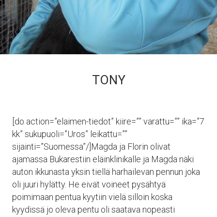
TONY
[do action=”elaimen-tiedot” kiire=”” varattu=”” ika=”7
kk” sukupuoli=”Uros” leikattu=””
sijainti=”Suomessa”/]Magda ja Florin olivat
ajamassa Bukarestiin eläinklinikalle ja Magda näki
auton ikkunasta yksin tiellä harhailevan pennun joka
oli juuri hylätty. He eivät voineet pysähtyä
poimimaan pentua kyytiin vielä silloin koska
kyydissä jo oleva pentu oli saatava nopeasti