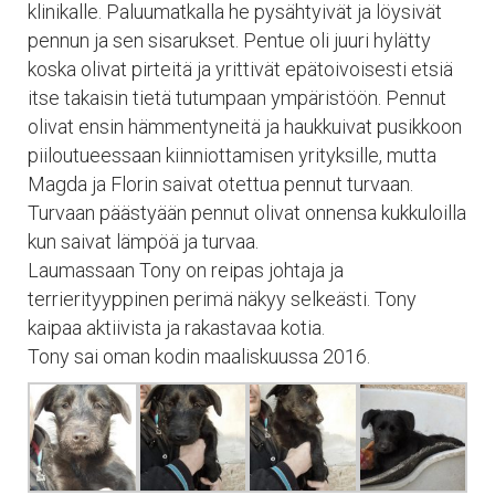
klinikalle. Paluumatkalla he pysähtyivät ja löysivät
pennun ja sen sisarukset. Pentue oli juuri hylätty
koska olivat pirteitä ja yrittivät epätoivoisesti etsiä
itse takaisin tietä tutumpaan ympäristöön. Pennut
olivat ensin hämmentyneitä ja haukkuivat pusikkoon
piiloutueessaan kiinniottamisen yrityksille, mutta
Magda ja Florin saivat otettua pennut turvaan.
Turvaan päästyään pennut olivat onnensa kukkuloilla
kun saivat lämpöä ja turvaa.
Laumassaan Tony on reipas johtaja ja
terrierityyppinen perimä näkyy selkeästi. Tony
kaipaa aktiivista ja rakastavaa kotia.
Tony sai oman kodin maaliskuussa 2016.