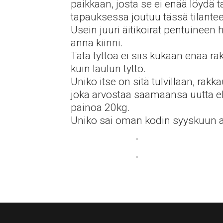
paikkaan, josta se ei enää löydä ta
tapauksessa joutuu tässä tilantee
Usein juuri äitikoirat pentuineen h
anna kiinni.
Tätä tyttöä ei siis kukaan enää ra
kuin laulun tyttö.
Uniko itse on sitä tulvillaan, rakk
joka arvostaa saamaansa uutta e
painoa 20kg.
Uniko sai oman kodin syyskuun 