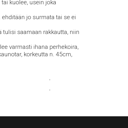
 tai kuolee, usein joka
.
a ehditään jo surmata tai se ei
ä tulisi saamaan rakkautta, niin
tulee varmasti ihana perhekoira,
aunotar, korkeutta n. 45cm,