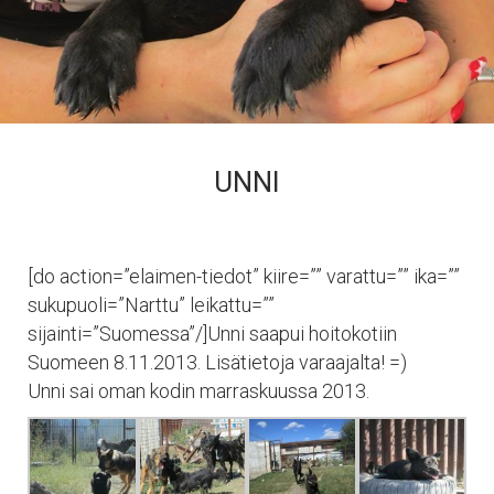
UNNI
[do action=”elaimen-tiedot” kiire=”” varattu=”” ika=””
sukupuoli=”Narttu” leikattu=””
sijainti=”Suomessa”/]Unni saapui hoitokotiin
Suomeen 8.11.2013. Lisätietoja varaajalta! =)
Unni sai oman kodin marraskuussa 2013.