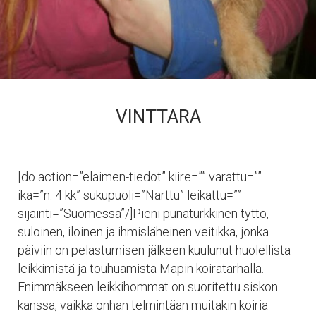
VINTTARA
[do action=”elaimen-tiedot” kiire=”” varattu=””
ika=”n. 4 kk” sukupuoli=”Narttu” leikattu=””
sijainti=”Suomessa”/]Pieni punaturkkinen tyttö,
suloinen, iloinen ja ihmisläheinen veitikka, jonka
päiviin on pelastumisen jälkeen kuulunut huolellista
leikkimistä ja touhuamista Mapin koiratarhalla.
Enimmäkseen leikkihommat on suoritettu siskon
kanssa, vaikka onhan telmintään muitakin koiria