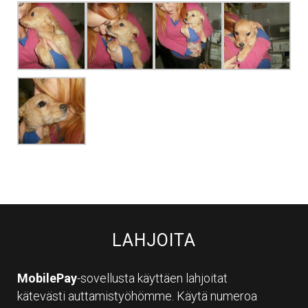
LAHJOITA
MobilePay
-sovellusta käyttäen lahjoitat
kätevästi auttamistyöhömme. Käytä numeroa