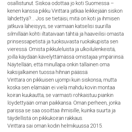
osallistunut. Siskoa odottaa jo koti Suomessa –
kenen kanssa pikku Vinttara jatkaa leikkejään siskon
lähdettyä?… Jos se tietäisi, mitä on koti ja ihmisen
jatkuva läheisyys, se varmaan katselisi suurilla
silmillään kohti iltataivaan tähtiä ja haaveilisi omasta
prinsessapetistä ja tuoksuvasta ruokakupista sen
vieressä. Omista pikkuleluista ja ulkoilulenkeistä,
joilla käydään kävelyttämässä omistajaa ympäriinsä.
Näytellään, että minullapa onkin tällainen oma
kaksijalkainen tuossa hihnan päässä.
Vinttara on pikkuisen ujompi kuin siskonsa, mutta
koska sen elämään ei vielä mahdu kovin montaa
koiran kuukautta, se varmasti rohkaistuu piankin
löydettyään oman paikkansa. Oman perheen, jonka
parissa se saa osoittaa ihmisille, kuinka suurta ja
täydellistä on pikkukoiran rakkaus.
Vinttara sai oman kodin helmikuussa 2015.