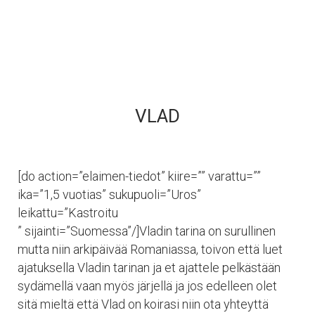
VLAD
[do action=”elaimen-tiedot” kiire=”” varattu=””
ika=”1,5 vuotias” sukupuoli=”Uros”
leikattu=”Kastroitu
” sijainti=”Suomessa”/]Vladin tarina on surullinen
mutta niin arkipäivää Romaniassa, toivon että luet
ajatuksella Vladin tarinan ja et ajattele pelkästään
sydämellä vaan myös järjellä ja jos edelleen olet
sitä mieltä että Vlad on koirasi niin ota yhteyttä