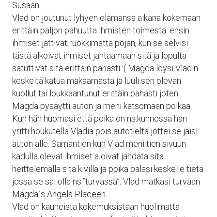
Susaan.
Vlad on joutunut lyhyen elämänsä aikana kokemaan
erittäin paljon pahuutta ihmisten toimesta: ensin
ihmiset jättivät ruokkimatta pojan, kun se selvisi
tästä alkoivat ihmiset jahtaamaan sitä ja lopulta
satuttivat sitä erittäin pahasti :( Magda löysi Vladin
keskeltä katua makaamasta ja luuli sen olevan
kuollut tai loukkaantunut erittäin pahasti joten
Magda pysäytti auton ja meni katsomaan poikaa.
Kun hän huomasi että poika on ns.kunnossa hän
yritti houkutella Vladia pois autotieltä jottei se jäisi
auton alle. Samantien kun Vlad meni tien sivuun
kadulla olevat ihmiset aloivat jahdata sitä
heittelemällä sitä kivillä ja poika palasi keskelle tietä
jossa se sai olla ns.”turvassa”. Vlad matkasi turvaan
Magda´s Angels Placeen.
Vlad on kauheista kokemuksistaan huolimatta