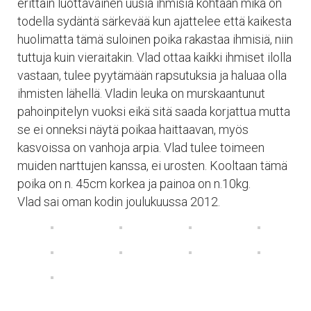
erittäin luottavainen uusia ihmisiä kohtaan mikä on
todella sydäntä särkevää kun ajattelee että kaikesta
huolimatta tämä suloinen poika rakastaa ihmisiä, niin
tuttuja kuin vieraitakin. Vlad ottaa kaikki ihmiset ilolla
vastaan, tulee pyytämään rapsutuksia ja haluaa olla
ihmisten lähellä. Vladin leuka on murskaantunut
pahoinpitelyn vuoksi eikä sitä saada korjattua mutta
se ei onneksi näytä poikaa haittaavan, myös
kasvoissa on vanhoja arpia. Vlad tulee toimeen
muiden narttujen kanssa, ei urosten. Kooltaan tämä
poika on n. 45cm korkea ja painoa on n.10kg.
Vlad sai oman kodin joulukuussa 2012.