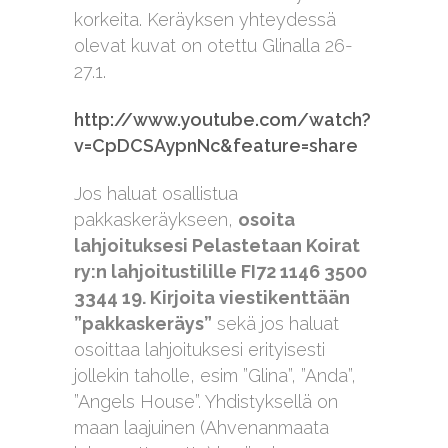
korkeita. Keräyksen yhteydessä
olevat kuvat on otettu Glinalla 26-
27.1.
http://www.youtube.com/watch?
v=CpDCSAypnNc&feature=share
Jos haluat osallistua
pakkaskeräykseen,
osoita
lahjoituksesi Pelastetaan Koirat
ry:n lahjoitustilille FI72 1146 3500
3344 19. Kirjoita viestikenttään
”pakkaskeräys”
sekä jos haluat
osoittaa lahjoituksesi erityisesti
jollekin taholle, esim ”Glina”, ”Anda”,
”Angels House”. Yhdistyksellä on
maan laajuinen (Ahvenanmaata