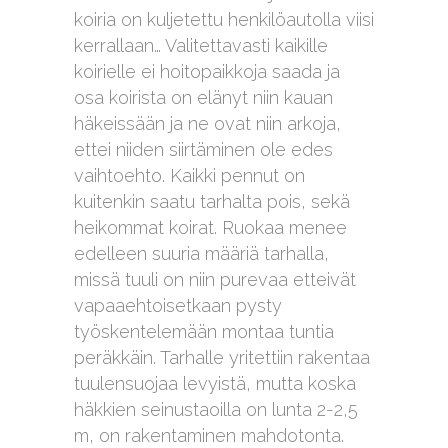
koiria on kuljetettu henkilöautolla viisi
kerrallaan… Valitettavasti kaikille
koirielle ei hoitopaikkoja saada ja
osa koirista on elänyt niin kauan
häkeissään ja ne ovat niin arkoja,
ettei niiden siirtäminen ole edes
vaihtoehto. Kaikki pennut on
kuitenkin saatu tarhalta pois, sekä
heikommat koirat. Ruokaa menee
edelleen suuria määriä tarhalla,
missä tuuli on niin purevaa etteivät
vapaaehtoisetkaan pysty
työskentelemään montaa tuntia
peräkkäin. Tarhalle yritettiin rakentaa
tuulensuojaa levyistä, mutta koska
häkkien seinustaoilla on lunta 2-2,5
m, on rakentaminen mahdotonta.