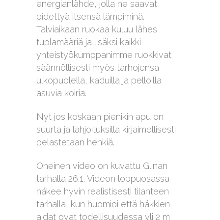
energianlähde, jolla ne saavat
pidettyä itsensä lämpiminä.
Talviaikaan ruokaa kuluu lähes
tuplamääriä ja lisäksi kaikki
yhteistyökumppanimme ruokkivat
säännöllisesti myös tarhojensa
ulkopuolella, kaduilla ja pelloilla
asuvia koiria.
Nyt jos koskaan pienikin apu on
suurta ja lahjoituksilla kirjaimellisesti
pelastetaan henkiä.
Oheinen video on kuvattu Glinan
tarhalla 26.1. Videon loppuosassa
näkee hyvin realistisesti tilanteen
tarhalla, kun huomioi että häkkien
aidat ovat todellisuudessa yli 2 m