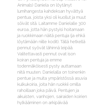
Animals) Daniela on löytänyt
lumihangesta kahdeksan hyvättyä
pentua, joista yksi oli kuollut ja muut
söivät sitä. Laitamme Danielalle 300
euroa, jotta hän pystyisi hoitamaan
ja ruokkimaan näitä pentuja (ja ehkä
löytämään niille kodit). Tällä hetkellä
pennut syövät lähinnä leipää.
Valitettavasti pennut ovat ison
koiran pentuja ja emme
todennäköisesti pysty auttamaan
niitä muuten. Danielalla on toinenkin
pentue ja muita ympäristössä asuvia
kulkukoiria, joita hän ruokkii omilla
rahoillaan joka päivä. Pentujen ja
aikuisten, vanhojen, sairaiden koirien
hylkääminen on arkipäivää