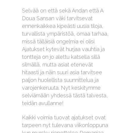
Selvää on että sekä Andan että A
Doua Sansan väki tarvitsevat
ennenkaikkea kipeästi uusia tiloja,
turvallista ympäristöä, omaa tarhaa,
missä tälläisiä ongelmia ei olisi.
Ajatukset kytevät hurjaa vauhtia ja
tontteja on jo alettu katsella sillä
silmällä, mutta asiat etenevät
hitaasti ja näin suuri asia tarvitsee
paljon huolellista suunnittelua ja
varojenkeruuta. Nyt keskitymme
selviämään yhdessä tästä talvesta,
teidän avullanne!
Kaikki voimia tuovat ajatukset ovat
tarpeen nyt tulevana viikonloppuna
kun myrsky riepottelee Romaniaa.