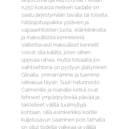
n.250 koirasta melkein sadalle on
saatu järjestymään tavalla tai toisella
hätäsijoituspaikka ystävien ja
vapaaehtoisten luota, eläinklinikoilta
ja maksullisista kenneleistä.
Valitettavasti maksulliset kennelit
voivat olla kalliita, joten siihen
uppoaa rahaa, mutta toisaalta jos
vaihtoehtona on pystyyn jäätyminen
Glinalla, ymmärrämme ja tuemme
ratkaisua täysin. Suuri hatunnosto
Carmenille ja Ioanalle ketkä ovat
tehneet ympäripyöreää päivää ja
taistelleet välillä tuulimyllyjä
kohtaan, sillä esimkerkiksi koirille
kuljetusavun saaminen pois tarhalta
on ollut todella vaikeaa ja välillä