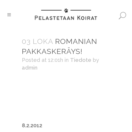
03 LOKA
ROMANIAN
PAKKASKERÄYS!
Posted at 12:01h
in
Tiedote
by
admin
8.2.2012