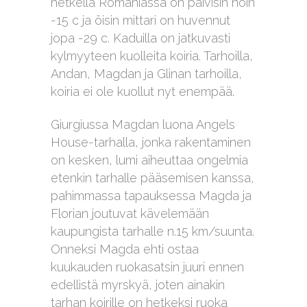
hetkellä Romaniassa on päivisin noin
-15 c ja öisin mittari on huvennut
jopa -29 c. Kaduilla on jatkuvasti
kylmyyteen kuolleita koiria. Tarhoilla,
Andan, Magdan ja Glinan tarhoilla,
koiria ei ole kuollut nyt enempää.
Giurgiussa Magdan luona Angels
House-tarhalla, jonka rakentaminen
on kesken, lumi aiheuttaa ongelmia
etenkin tarhalle pääsemisen kanssa,
pahimmassa tapauksessa Magda ja
Florian joutuvat kävelemään
kaupungista tarhalle n.15 km/suunta.
Onneksi Magda ehti ostaa
kuukauden ruokasatsin juuri ennen
edellistä myrskyä, joten ainakin
tarhan koirille on hetkeksi ruoka