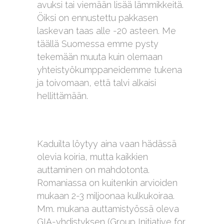
avuksi tai viemään lisää lämmikkeitä.
Öiksi on ennustettu pakkasen
laskevan taas alle -20 asteen. Me
täällä Suomessa emme pysty
tekemään muuta kuin olemaan
yhteistyökumppaneidemme tukena
ja toivomaan, että talvi alkaisi
hellittämään.
Kaduilta löytyy aina vaan hädässä
olevia koiria, mutta kaikkien
auttaminen on mahdotonta.
Romaniassa on kuitenkin arvioiden
mukaan 2-3 miljoonaa kulkukoiraa.
Mm. mukana auttamistyössä oleva
GIA-yhdistyksen (Group Initiative for