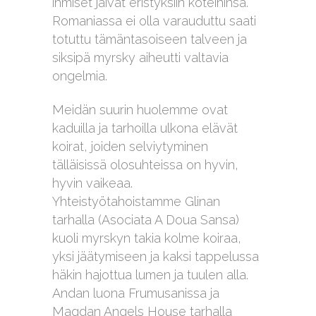
ihmiset jäivät eristyksiin koteihinsa.
Romaniassa ei olla varauduttu saati
totuttu tämäntasoiseen talveen ja
siksipä myrsky aiheutti valtavia
ongelmia.
Meidän suurin huolemme ovat
kaduilla ja tarhoilla ulkona elävät
koirat, joiden selviytyminen
tälläisissä olosuhteissa on hyvin,
hyvin vaikeaa.
Yhteistyötahoistamme Glinan
tarhalla (Asociata A Doua Sansa)
kuoli myrskyn takia kolme koiraa,
yksi jäätymiseen ja kaksi tappelussa
häkin hajottua lumen ja tuulen alla.
Andan luona Frumusanissa ja
Magdan Angels House tarhalla