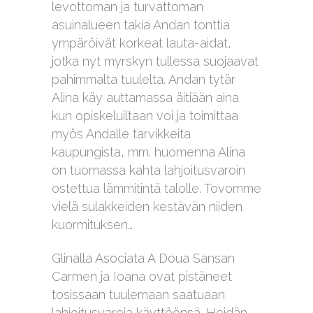
levottoman ja turvattoman
asuinalueen takia Andan tonttia
ympäröivät korkeat lauta-aidat,
jotka nyt myrskyn tullessa suojaavat
pahimmalta tuulelta. Andan tytär
Alina käy auttamassa äitiään aina
kun opiskeluiltaan voi ja toimittaa
myös Andalle tarvikkeita
kaupungista, mm. huomenna Alina
on tuomassa kahta lahjoitusvaroin
ostettua lämmitintä talolle. Tovomme
vielä sulakkeiden kestävän niiden
kuormituksen…
Glinalla Asociata A Doua Sansan
Carmen ja Ioana ovat pistäneet
tosissaan tuulemaan saatuaan
lahjoitusvaroja käyttöönsä. Heidän