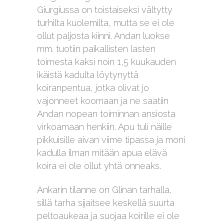
Giurgiussa on toistaiseksi vältytty
turhilta kuolemilta, mutta se ei ole
ollut paljosta kiinni. Andan luokse
mm. tuotiin paikallisten lasten
toimesta kaksi noin 1,5 kuukauden
ikäistä kadulta löytynyttä
koiranpentua, jotka olivat jo
vajonneet koomaan ja ne saatiin
Andan nopean toiminnan ansiosta
virkoamaan henkiin. Apu tuli näille
pikkuisille aivan viime tipassa ja moni
kadulla ilman mitään apua elävä
koira ei ole ollut yhtä onneaks.
Ankarin tilanne on Glinan tarhalla,
sillä tarha sijaitsee keskellä suurta
peltoaukeaa ja suojaa koirille ei ole