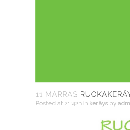
11 MARRAS
RUOKAKERÄYS
Posted at 21:42h
in
keräys
by
adm