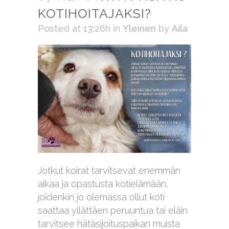
KOTIHOITAJAKSI?
Posted at 13:26h
in
Yleinen
by
Aila
Jotkut koirat tarvitsevat enemmän
aikaa ja opastusta kotielämään,
joidenkin jo olemassa ollut koti
saattaa yllättäen peruuntua tai eläin
tarvitsee hätäsijoituspaikan muista