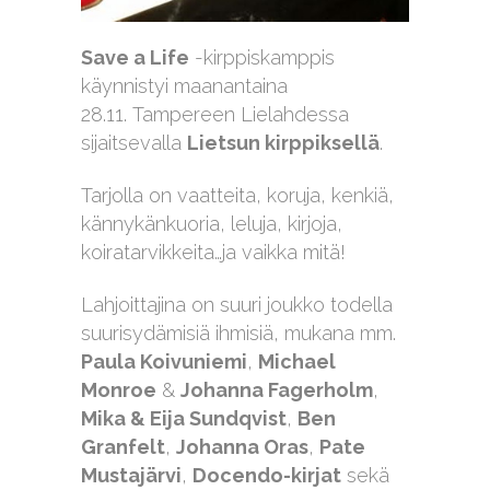
Save a Life
-kirppiskamppis
käynnistyi maanantaina
28.11. Tampereen Lielahdessa
sijaitsevalla
Lietsun kirppiksellä
.
Tarjolla on vaatteita, koruja, kenkiä,
kännykänkuoria, leluja, kirjoja,
koiratarvikkeita…ja vaikka mitä!
Lahjoittajina on suuri joukko todella
suurisydämisiä ihmisiä, mukana mm.
Paula Koivuniemi
,
Michael
Monroe
&
Johanna Fagerholm
,
Mika & Eija Sundqvist
,
Ben
Granfelt
,
Johanna Oras
,
Pate
Mustajärvi
,
Docendo-kirjat
sekä