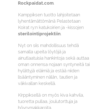
Rockpaidat.com
.
Kamppiksen tuotto lahjoitetaan
lyhentämättömänä Pelastetaan
Koirat ry:n katukoirien ja -kissojen
sterilointiprojektiin
.
Nyt on siis mahdollisuus tehdä
samalla upeita löytöjä ja
ainutlaatuisia hankintoja sekä auttaa
oman onnensa nojaan syntyneitä tai
hylättyjä eläimiä ja estää niiden
lisääntyminen nälän, tautien ja
väkivallan keskellä.
Kirppiksellä on myös kiva kahvila,
tuoretta pullaa, joulutorttuja ja
höyrymakkaroita.