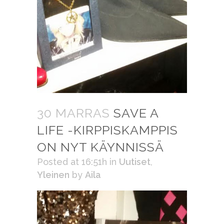
30 MARRAS
SAVE A
LIFE -KIRPPISKAMPPIS
ON NYT KÄYNNISSÄ
Posted at 16:51h
in
Uutiset
,
Yleinen
by
Aila