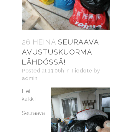
26 HEINÄ
SEURAAVA
AVUSTUSKUORMA
LÄHDÖSSÄ!
Posted at 13:06h
in
Tiedote
by
admin
Hei
kaikki!
Seuraava