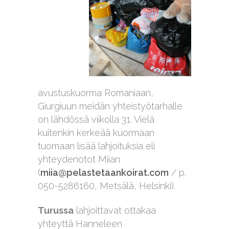
avustuskuorma Romaniaan,
Giurgiuun meidän yhteistyötarhalle
on lähdössä viikolla 31. Vielä
kuitenkin kerkeää kuormaan
tuomaan lisää lahjoituksia eli
yhteydenotot Miian
(
miia@pelastetaankoirat.com
/ p.
050-5286160, Metsälä, Helsinki).
Turussa
lahjoittavat ottakaa
yhteyttä Hanneleen