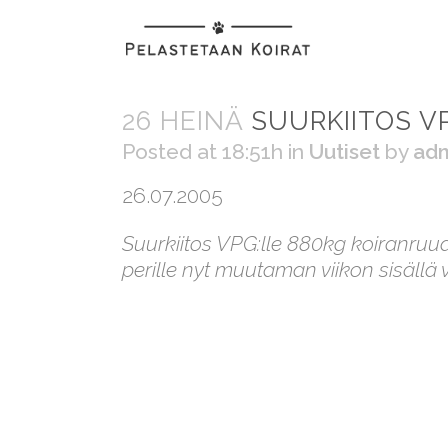
26 HEINÄ
SUURKIITOS V
Posted at 18:51h
in
Uutiset
by
ad
26.07.2005
Suurkiitos VPG:lle 880kg koiranruua
perille nyt muutaman viikon sisällä väh