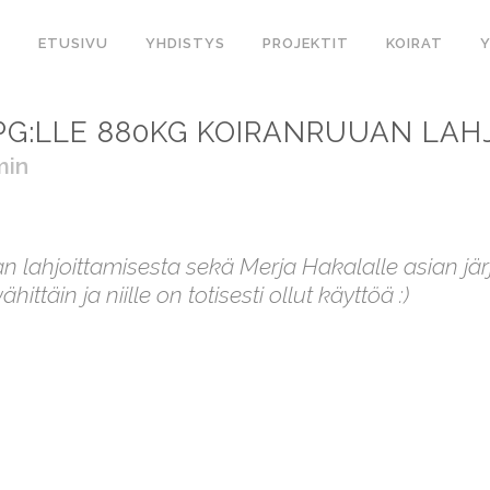
ETUSIVU
YHDISTYS
PROJEKTIT
KOIRAT
PG:LLE 880KG KOIRANRUUAN LAH
min
n lahjoittamisesta sekä Merja Hakalalle asian jär
ittäin ja niille on totisesti ollut käyttöä :)