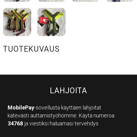
TUOTEKUVAUS
LAHJOITA
MobilePay
-sovellusta käyttäen lahjoitat
kätevästi auttamistyöhömme. Käytä numeroa
34768
ja viestiksi haluamasi tervehdys