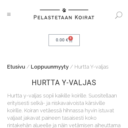
0
0.00
€
Etusivu
/
Loppuunmyyty
/ Hurtta Y-valjas
HURTTA Y-VALJAS
Hurtta y-valjas sopii kaikille koirille. Suositellaan
erityisesti selkä- ja niskavaivoista kärsiville
koirille. Koiran vetäessä hihnassa hyvin istuvat
valjaat jakavat paineen tasaisesti koko
rintakehän alueelle ja näin vetämisen aiheuttama