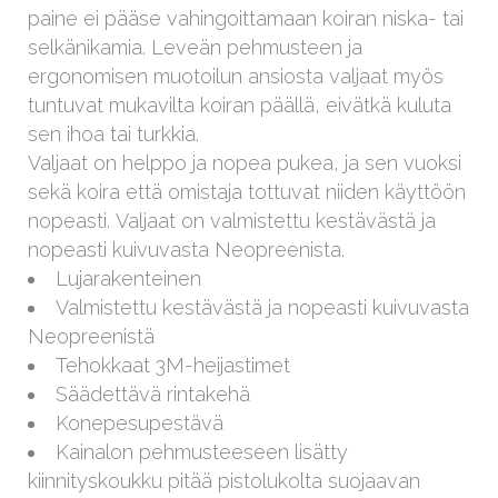
paine ei pääse vahingoittamaan koiran niska- tai
selkänikamia. Leveän pehmusteen ja
ergonomisen muotoilun ansiosta valjaat myös
tuntuvat mukavilta koiran päällä, eivätkä kuluta
sen ihoa tai turkkia.
Valjaat on helppo ja nopea pukea, ja sen vuoksi
sekä koira että omistaja tottuvat niiden käyttöön
nopeasti. Valjaat on valmistettu kestävästä ja
nopeasti kuivuvasta Neopreenista.
Lujarakenteinen
Valmistettu kestävästä ja nopeasti kuivuvasta
Neopreenistä
Tehokkaat 3M-heijastimet
Säädettävä rintakehä
Konepesupestävä
Kainalon pehmusteeseen lisätty
kiinnityskoukku pitää pistolukolta suojaavan