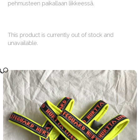
pehmusteen paikallaan liikkeessä.
This product is currently out of stock and
unavailable.
