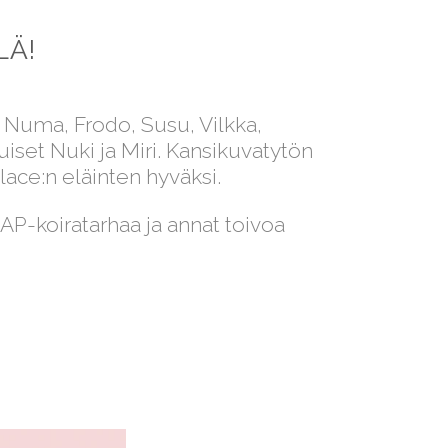
LÄ!
a, Numa, Frodo, Susu, Vilkka,
set Nuki ja Miri. Kansikuvatytön
ce:n eläinten hyväksi.
P-koiratarhaa ja annat toivoa