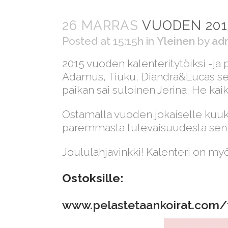
26 MARRAS
VUODEN 201
Posted at 15:15h
in
Yleinen
by
ad
2015 vuoden kalenteritytöiksi -ja p
Adamus, Tiuku, Diandra&Lucas sekä
paikan sai sul
oinen Jerina
He kaik
Ostamalla vuoden jokaiselle kuuk
paremmasta tulevaisuudesta sen p
Joululahjavinkki! Kalenteri on myö
Ostoksille:
www.pelastetaankoirat.com/