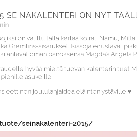
5 SEINÄKALENTERI ON NYT TÄÄL
min
ojiksi on valittu tällä kertaa koirat; Namu, Mill
 Gremlins-sisarukset. Kissoja edustavat pikkui
ki antavat oman panoksensa Magda’s Angels Pla
audelle hyvää mieltä tuovan kalenterin tuet MA
ienille asukeille
s eettinen joululahjaidea eläinten ystäville ♥︎
tuote/seinakalenteri-2015/