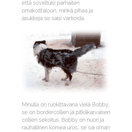
että soveltuisi parhaiten
omakotitaloon, minkä pihaa ja
asukkeja se saisi vartioida.
Minulla on ruokittavana vielä Bobby,
se on bordercollien ja pitkäkarvaisen
collien sekoitus. Bobby on nuori ja
rauhallinen komea uros, se sai oman