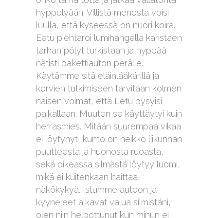
hyppelyään. Villistä menosta voisi
luulla, että kyseessä on nuori koira.
Eetu piehtaroi lumihangella karistaen
tarhan pölyt turkistaan ja hyppää
nätisti pakettiauton perälle.
Käytämme sitä eläinlääkärillä ja
korvien tutkimiseen tarvitaan kolmen
naisen voimat, että Eetu pysyisi
paikallaan. Muuten se käyttäytyi kuin
herrasmies. Mitään suurempaa vikaa
ei löytynyt, kunto on heikko liikunnan
puutteesta ja huonosta ruoasta,
sekä oikeassa silmästä löytyy luomi,
mikä ei kuitenkaan haittaa
näkökykyä. Istumme autoon ja
kyyneleet alkavat valua silmistäni,
olen niin helpottunut kun minun ei