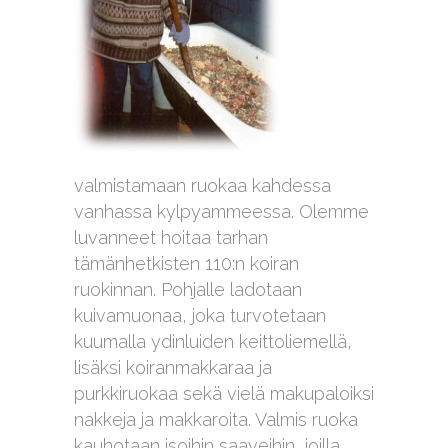
valmistamaan ruokaa kahdessa
vanhassa kylpyammeessa. Olemme
luvanneet hoitaa tarhan
tämänhetkisten 110:n koiran
ruokinnan. Pohjalle ladotaan
kuivamuonaa, joka turvotetaan
kuumalla ydinluiden keittoliemellä,
lisäksi koiranmakkaraa ja
purkkiruokaa sekä vielä makupaloiksi
nakkeja ja makkaroita. Valmis ruoka
kauhotaan isoihin saaveihin, joilla