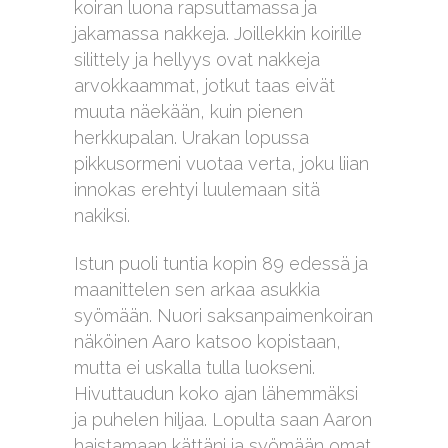
koiran luona rapsuttamassa ja
jakamassa nakkeja. Joillekkin koirille
silittely ja hellyys ovat nakkeja
arvokkaammat, jotkut taas eivät
muuta näekään, kuin pienen
herkkupalan. Urakan lopussa
pikkusormeni vuotaa verta, joku liian
innokas erehtyi luulemaan sitä
nakiksi.
Istun puoli tuntia kopin 89 edessä ja
maanittelen sen arkaa asukkia
syömään. Nuori saksanpaimenkoiran
näköinen Aaro katsoo kopistaan,
mutta ei uskalla tulla luokseni.
Hivuttaudun koko ajan lähemmäksi
ja puhelen hiljaa. Lopulta saan Aaron
haistamaan kättäni ja syömään omat