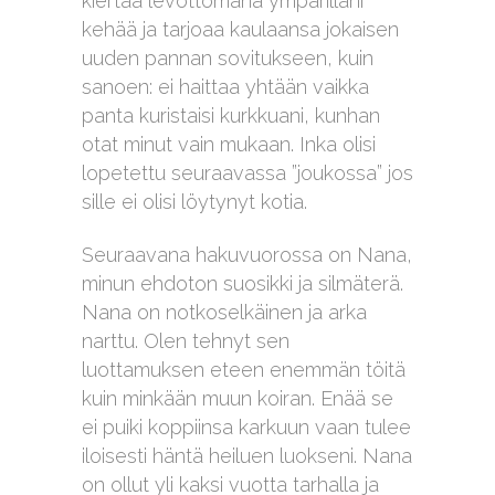
kiertää levottomana ympärilläni
kehää ja tarjoaa kaulaansa jokaisen
uuden pannan sovitukseen, kuin
sanoen: ei haittaa yhtään vaikka
panta kuristaisi kurkkuani, kunhan
otat minut vain mukaan. Inka olisi
lopetettu seuraavassa ”joukossa” jos
sille ei olisi löytynyt kotia.
Seuraavana hakuvuorossa on Nana,
minun ehdoton suosikki ja silmäterä.
Nana on notkoselkäinen ja arka
narttu. Olen tehnyt sen
luottamuksen eteen enemmän töitä
kuin minkään muun koiran. Enää se
ei puiki koppiinsa karkuun vaan tulee
iloisesti häntä heiluen luokseni. Nana
on ollut yli kaksi vuotta tarhalla ja