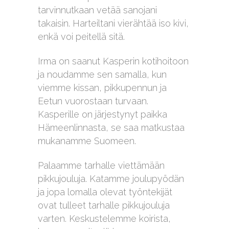
tarvinnutkaan vetää sanojani
takaisin. Harteiltani vierähtää iso kivi,
enkä voi peitellä sitä.
Irma on saanut Kasperin kotihoitoon
ja noudamme sen samalla, kun
viemme kissan, pikkupennun ja
Eetun vuorostaan turvaan.
Kasperille on järjestynyt paikka
Hämeenlinnasta, se saa matkustaa
mukanamme Suomeen.
Palaamme tarhalle viettämään
pikkujouluja. Katamme joulupyödän
ja jopa lomalla olevat työntekijät
ovat tulleet tarhalle pikkujouluja
varten. Keskustelemme koirista,