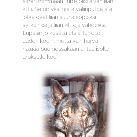
siihen hommaan Turre olisi aivan liian
kiltti. Se on yksi niistä väliinputoajista,
jotka ovat liian suuria söpöiksi
sylikoiriksi ja liian kilttejä vahdeiksi.
Lupasin jo kesällä etsiä Turrelle
uuden kodin, mutta vain harva
haluaa Suomessakaan antaa isolle
urokselle kodin.