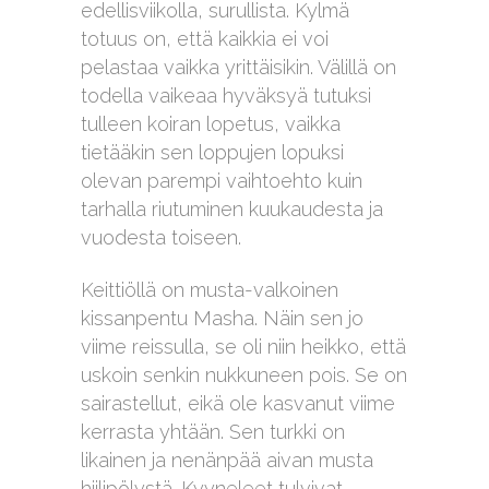
edellisviikolla, surullista. Kylmä
totuus on, että kaikkia ei voi
pelastaa vaikka yrittäisikin. Välillä on
todella vaikeaa hyväksyä tutuksi
tulleen koiran lopetus, vaikka
tietääkin sen loppujen lopuksi
olevan parempi vaihtoehto kuin
tarhalla riutuminen kuukaudesta ja
vuodesta toiseen.
Keittiöllä on musta-valkoinen
kissanpentu Masha. Näin sen jo
viime reissulla, se oli niin heikko, että
uskoin senkin nukkuneen pois. Se on
sairastellut, eikä ole kasvanut viime
kerrasta yhtään. Sen turkki on
likainen ja nenänpää aivan musta
hiilipölystä. Kyyneleet tulvivat