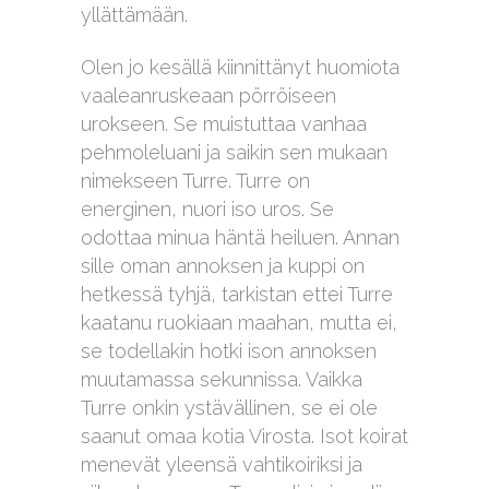
yllättämään.
Olen jo kesällä kiinnittänyt huomiota
vaaleanruskeaan pörröiseen
urokseen. Se muistuttaa vanhaa
pehmoleluani ja saikin sen mukaan
nimekseen Turre. Turre on
energinen, nuori iso uros. Se
odottaa minua häntä heiluen. Annan
sille oman annoksen ja kuppi on
hetkessä tyhjä, tarkistan ettei Turre
kaatanu ruokiaan maahan, mutta ei,
se todellakin hotki ison annoksen
muutamassa sekunnissa. Vaikka
Turre onkin ystävällinen, se ei ole
saanut omaa kotia Virosta. Isot koirat
menevät yleensä vahtikoiriksi ja