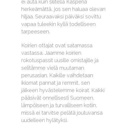
ei auta kuin silitellä Kasperia
herkeämättä, jos sen haluaa olevan
hiljaa. Seuraavaksi päiväksi sovittu
vapaa tuleekin kyllä todelliseen
tarpeeseen.
Koirien ottajat ovat satamassa
vastassa. Jaamme koirien
rokotuspassit uusille omistajille ja
selitämme vielä muutaman
perusasian. Kaikille vaihdetaan
ikiomat pannat ja remmit, sen
jälkeen hyvästelemme koirat. Kaikki
pääsivät onnellisesti Suomeen,
lämpöiseen ja turvalliseen kotiin,
missä ei tarvitse pelätä joutuvansa
uudelleen hylätyksi.