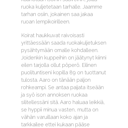
ruoka kuljetetaan tarhalle. Jaamme
tarhan osiin, jokainen saa jakaa
ruoan lempikoirilleen.
Koirat haukkuvat raivoisasti
yrittäessään saada ruokakuljetuksen
pysähtymään omalle kohdalleen.
Joidenkin kuppeihin on jäätynyt kiinni
eilen tarjolla ollut pöperö. Eilinen
puolituntiseni kopilla 89 on tuottanut
tulosta. Aaro on tänään paljon
rohkeampi. Se antaa paijata itseään
ja syö ison annoksen ruokaa
silitellessäni sitä. Aaro haluaa leikkiä,
se hyppii minua vasten, mutta on
vähän varuillaan koko ajan ja
tarkkailee ettei kukaan pääse