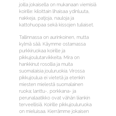
joilla jokaisella on mukanaan viemisiä
koirille: kiloittain lihaisaa ydinluuta,
nakkeja, patjoja, nauloja ja
kattohuopaa sekä kissojen tuliaiset.
Tallinnassa on aurinkoinen, mutta
kylmä sää. Käymme ostamassa
purkkiruokaa koirille ja
pikkujoulutarvikkeita. Mira on
hankkinut rosollia ja muita
suomalaisia jouluruokia. Virossa
pikkujoulua ei vietetä ja etenkin
miesten mielestä suomalainen
ruoka; lanttu-, porkkana- ja
perunalaatikko ovat vähän liiankin
terveellisiä. Koirille pikkujouluruoka
on mieluisaa. Kierrämme jokaisen