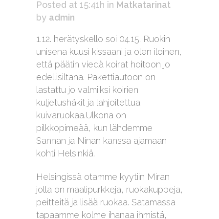
Posted at 15:41h
in
Matkatarinat
by
admin
1.12. herätyskello soi 04.15. Ruokin
unisena kuusi kissaani ja olen iloinen,
että päätin viedä koirat hoitoon jo
edellisiltana. Pakettiautoon on
lastattu jo valmiiksi koirien
kuljetushäkit ja lahjoitettua
kuivaruokaa.Ulkona on
pilkkopimeää, kun lähdemme
Sannan ja Ninan kanssa ajamaan
kohti Helsinkiä.
Helsingissä otamme kyytiin Miran
jolla on maalipurkkeja, ruokakuppeja,
peitteitä ja lisää ruokaa. Satamassa
tapaamme kolme ihanaa ihmistä,