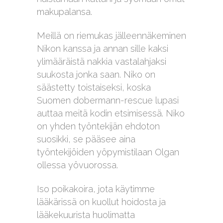
makupalansa.
Meillä on riemukas jälleennäkeminen
Nikon kanssa ja annan sille kaksi
ylimääräistä nakkia vastalahjaksi
suukosta jonka saan. Niko on
säästetty toistaiseksi, koska
Suomen dobermann-rescue lupasi
auttaa meitä kodin etsimisessä. Niko
on yhden työntekijän ehdoton
suosikki, se pääsee aina
työntekijöiden yöpymistilaan Olgan
ollessa yövuorossa.
Iso poikakoira, jota käytimme
lääkärissä on kuollut hoidosta ja
lääkekuurista huolimatta