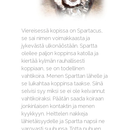
Viereisessä kopissa on Spartacus,
se sai nimen voimakkaasta ja
jykevästä ulkonäöstään. Spartta
oleilee paljon koppinsa katolla ja
kiertää kylmän rauhallisesti
koppiaan, se on todellinen
vahtikoira. Menen Sparttan lähelle ja
se luikahtaa koppinsa taakse. Siinä
selvisi syy miksi se ei ole kelvannut
vahtikoiraksi. Päätän saada koiraan
jonkinlaisen kontaktin ja menen
kyykkyyn. Heittelen nakkeja
lähietäisyydelle ja Spartta napsii ne
varovasti suuhunsa. Totta puhuen