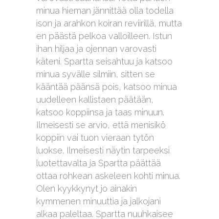
minua hieman jännittää olla todella
ison ja arahkon koiran reviirillä, mutta
en päästä pelkoa valloilleen. Istun
ihan hiljaa ja ojennan varovasti
käteni. Spartta seisahtuu ja katsoo
minua syvälle silmiin, sitten se
kääntää päänsä pois, katsoo minua
uudelleen kallistaen päätään,
katsoo koppiinsa ja taas minuun.
Ilmeisesti se arvio, että menisikö
koppiin vai tuon vieraan tytön
luokse. Ilmeisesti näytin tarpeeksi
luotettavalta ja Spartta päättää
ottaa rohkean askeleen kohti minua.
Olen kyykkynyt jo ainakin
kymmenen minuuttia ja jalkojani
alkaa paleltaa. Spartta nuuhkaisee