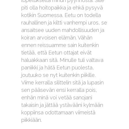
lopetukselta minun pyynnöstä. Sille
piti olla hoitopaikka ja ehkä pysyvä
kotikin Suomessa. Eetu on todella
rauhallinen ja kiltti vanhempi uros, se
ansaitsee uuden mahdollisuuden ja
koiran arvoisen elämän. Vähän
ennen reissuamme sain kuitenkin
tietää, että Eetun ottajat eivät
haluakkaan sitä. Minulle tuli valtava
paniikki ja hätä Eetun puolesta,
joutuuko se nyt kuitenkin piikille.
Viime kerralla silittelin sitä ja lupasin
sen pääsevän ensi kerralla pois,
enhän minä voi vetää sanojani
takaisin ja jättää ystävääni kylmään
koppiinsa odottamaan viimeistä
piikkiään.