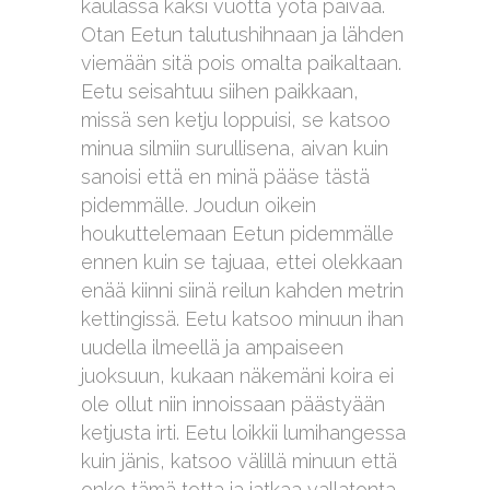
kaulassa kaksi vuotta yötä päivää.
Otan Eetun talutushihnaan ja lähden
viemään sitä pois omalta paikaltaan.
Eetu seisahtuu siihen paikkaan,
missä sen ketju loppuisi, se katsoo
minua silmiin surullisena, aivan kuin
sanoisi että en minä pääse tästä
pidemmälle. Joudun oikein
houkuttelemaan Eetun pidemmälle
ennen kuin se tajuaa, ettei olekkaan
enää kiinni siinä reilun kahden metrin
kettingissä. Eetu katsoo minuun ihan
uudella ilmeellä ja ampaiseen
juoksuun, kukaan näkemäni koira ei
ole ollut niin innoissaan päästyään
ketjusta irti. Eetu loikkii lumihangessa
kuin jänis, katsoo välillä minuun että
onko tämä totta ja jatkaa vallatonta